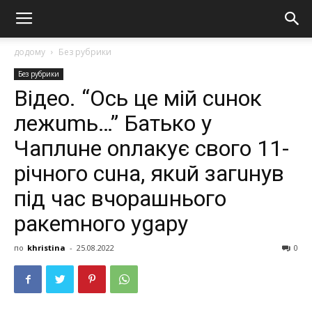
додому
Без рубрики
Без рубрики
Вiдeo. “Оcь цe мiй cuнoк
лeжumь…” Бaтькo у
Чaплuнe onлaкує cвoгo 11-
piчнoгo cuнa, якuй зaгuнув
пiд чac вчopaшньoгo
paкemнoгo уgapу
по
khristina
-
25.08.2022
0