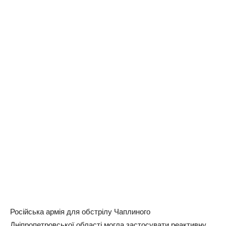
Російська армія для обстрілу Чаплиного
Дніпропетровської області могла застосувати реактивну