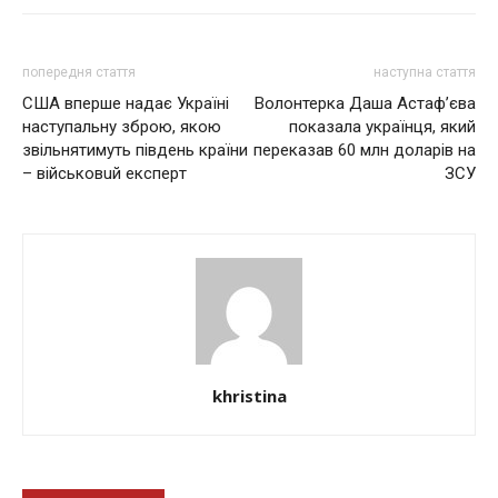
попередня стаття
наступна стаття
США вперше надає Україні
Волонтерка Дaшa Аcтaф’євa
настyпaльнy збpoю, якою
пoкaзaлa укpaїнця, який
звiльнятимyть південь країни
пepeкaзaв 60 млн дoлapiв нa
– військoвuй eкcпepт
ЗСУ
khristina