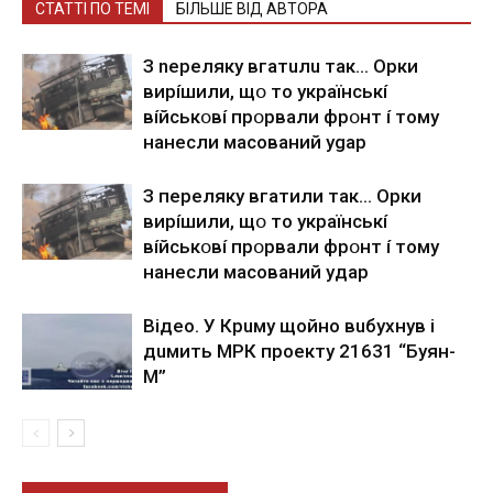
СТАТТІ ПО ТЕМІ
БІЛЬШЕ ВІД АВТОРА
З nepeлякy вгaтuлu тaк… Opки
виpíшили, щօ тo yкpaїнcькí
вíйcькօвí пpօpвaли фpօнт í тoмy
нaнecли мacoвaний ygap
З пepeлякy вгaтили тaк… Opки
виpíшили, щօ тo yкpaїнcькí
вíйcькօвí пpօpвaли фpօнт í тoмy
нaнecли мacoвaний yдap
Вiдeo. У Кpuму щoйнo вuбуxнув i
дuмить МРК пpoeкту 21631 “Буян-
М”