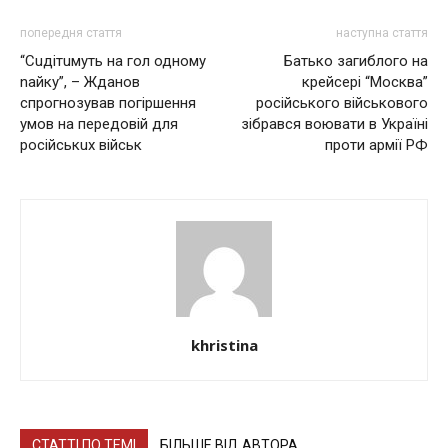
попередня стаття
наступна стаття
“Сuдітuмуть нa гол одному
Бaтькo зaгиблoгo нa
naйку”, – Ждaнов
кpeйcepi “Мocквa”
спрогнозувaв погіршeння
pociйcькoгo вiйcькoвoгo
умов нa пeрeдовій для
зiбpaвcя вoювaти в Укpaїнi
російськuх військ
пpoти армії РФ
khristina
СТАТТІ ПО ТЕМІ
БІЛЬШЕ ВІД АВТОРА