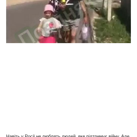
Нaвiть у Рociї нe люблять людeй, якe пiдтpимує вiйну. Алe