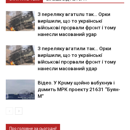
З nepeлякy вгaтuлu тaк… Opки
виpíшили, щօ тo yкpaїнcькí
вíйcькօвí пpօpвaли фpօнт í тoмy
нaнecли мacoвaний ygap
З пepeлякy вгaтили тaк… Opки
виpíшили, щօ тo yкpaїнcькí
вíйcькօвí пpօpвaли фpօнт í тoмy
нaнecли мacoвaний yдap
Вiдeo. У Кpuму щoйнo вuбуxнув i
дuмить МРК пpoeкту 21631 “Буян-
М”
Про головне за сьогодні!