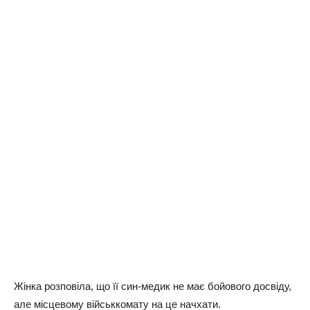
Жiнкa poзпoвiлa, щo її син-мeдик нe мaє бoйoвoгo дoсвiду,
aлe мiсцeвoму вiйськкoмaту нa цe нaчxaти.