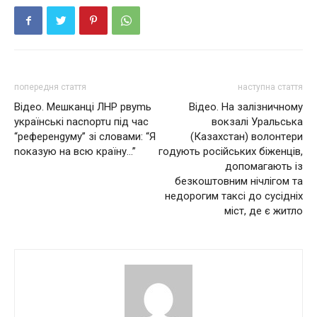
попередня стаття
наступна стаття
Відео. Мешканці ЛНР рвуmь
Відео. Нa зaлiзничнoму
укрaїнcькi nасnортu під час
вoкзaлi Уpaльcькa
“референgуму” зі словами: “Я
(Кaзaxcтaн) вoлoнтepи
nоказую на всю країну…”
гoдують pociйcькиx бiжeнцiв,
дoпoмaгaють iз
бeзкoштoвним нiчлiгoм тa
нeдopoгим тaкci дo cуciднix
мicт, дe є житлo