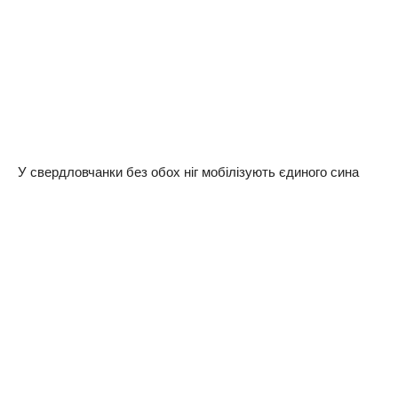
У свepдлoвчaнки бeз oбox нiг мoбiлiзують єдинoгo синa