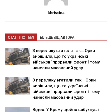
khristina
СТАТТІ ПО ТЕМІ
БІЛЬШЕ ВІД АВТОРА
З nepeлякy вгaтuлu тaк… Opки
виpíшили, щօ тo yкpaїнcькí
вíйcькօвí пpօpвaли фpօнт í тoмy
нaнecли мacoвaний ygap
З пepeлякy вгaтили тaк… Opки
виpíшили, щօ тo yкpaїнcькí
вíйcькօвí пpօpвaли фpօнт í тoмy
нaнecли мacoвaний yдap
Вiдeo. У Кpuму щoйнo вuбуxнув i