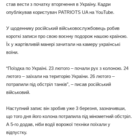
став вести з початку вторгнення в Україну. Кадри
опублікував користувач PATRIOTS UA на YouTube.
У щоденнику російський військовослужбовець робив
короткі записи про свою воєнну подорож нашою країною.
Їх у жартівливій манері зачитали на камеру українські
воїни.
“Поїздка по Україні. 23 лютого – почали рух з колоною. 24
лютого – заїхали на територію України. 26 лютого –
потрапили під обстріл танків”, – писав російський
військовий.
Наступний запис він зробив уже 3 березня, зазначивши,
що того дня його колона потрапила під мінометний обстріл.
А 5-го додав, ніби водії ворожої техніки поїхали у
відпустку.