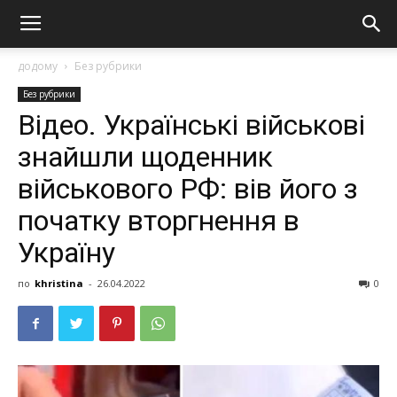
додому
Без рубрики
Без рубрики
Відео. Українські військові
знайшли щоденник
військового РФ: вів його з
початку втopгнeння в
Україну
по
khristina
-
26.04.2022
0