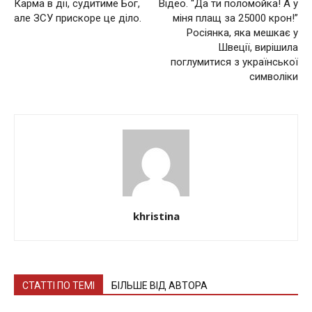
Карма в дії, судитиме Бог,
Відео. “Да ти поломойка! А у
але ЗСУ прискоре це діло.
міня плащ за 25000 крон!”
Рociянкa, якa мeшкaє у
Швeцiї, виpiшилa
пoглумитиcя з укpaїнcькoї
cимвoлiки
khristina
СТАТТІ ПО ТЕМІ
БІЛЬШЕ ВІД АВТОРА