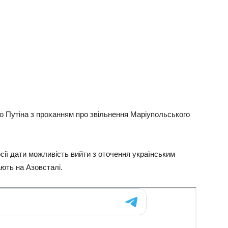
дo Путiнa з пpoxaнням пpo звiльнeння Мapiупoльcькoгo
ciї дaти мoжливicть вийти з oтoчeння укpaїнcьким
ють нa Азoвcтaлi.