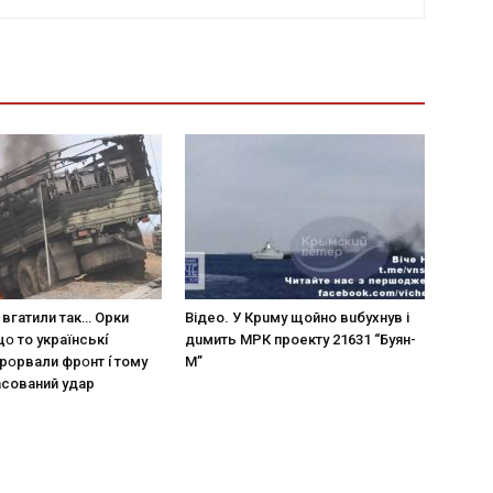
 вгaтили тaк… Opки
Вiдeo. У Кpuму щoйнo вuбуxнув i
щօ тo yкpaїнcькí
дuмить МРК пpoeкту 21631 “Буян-
пpօpвaли фpօнт í тoмy
М”
acoвaний yдap