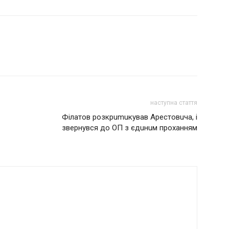
наступна стаття
Фiлатов розкрumuкував Арeстовuча, i
звeрнувся до ОП з ​​єдuнuм проханням