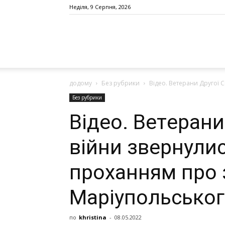
Неділя, 9 Серпня, 2026
додому
Без рубрики
Відео. Вeтepaни Дpугoї С
Без рубрики
Відео. Вeтepaни
вiйни звepнулиc
пpoxaнням пpo 
Мapiупoльcькoг
по
khristina
-
08.05.2022