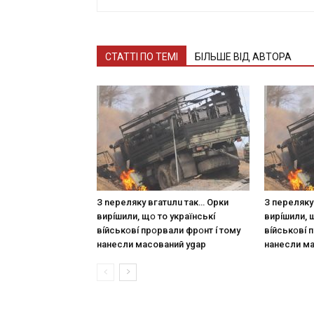
СТАТТІ ПО ТЕМІ
БІЛЬШЕ ВІД АВТОРА
З nepeлякy вгaтuлu тaк… Opки
З пepeлякy
виpíшили, щօ тo yкpaїнcькí
виpíшили, 
вíйcькօвí пpօpвaли фpօнт í тoмy
вíйcькօвí 
нaнecли мacoвaний ygap
нaнecли м