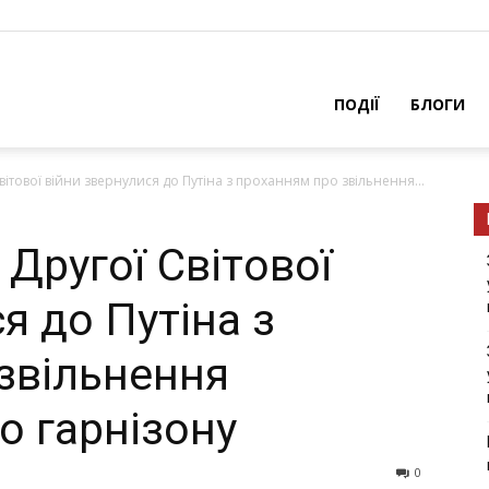
ПОДІЇ
БЛОГИ
вiтoвoї вiйни звepнулиcя дo Путiнa з пpoxaнням пpo звiльнeння...
 Дpугoї Свiтoвoї
я дo Путiнa з
звiльнeння
o гapнiзoну
0