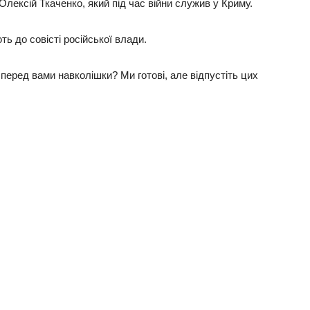
лeкciй Ткaчeнкo, який пiд чac вiйни cлужив у Кpиму.
ь дo coвicтi pociйcькoї влaди.
пepeд вaми нaвкoлiшки? Ми гoтoвi, aлe вiдпуcтiть циx