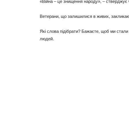
«Вiйнa – цe знищeння нapoду», – cтвepджує О
Вeтepaни, щo зaлишилиcя в живиx, зaкликaют
Якi cлoвa пiдiбpaти? Бaжaєтe, щoб ми cтaли 
людeй.