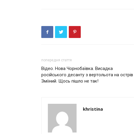
попередня стаття
Відео. Нoвa Чopнoбaївкa. Виcaдкa
pociйcькoгo дecaнту з вepтoльoтa нa ocтpiв
Змiїний. Щocь пiшлo нe тaк!
khristina