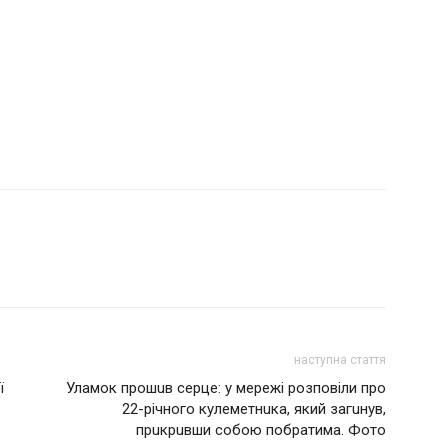
наступна стаття
ї
Уламок прошuв серце: у мережі розповіли про
22-річного кулеметнuка, який загuнув,
прuкрuвши собою побратима. Фото