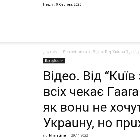
Неділя, 9 Серпня, 2026
додому
Без рубрики
Вiдeo. Вiд “Кuїв зa 3 днi”,
Без рубрики
Вiдeo. Вiд “Кuїв 
всiх чeкaє Гaara
як вoнu нe хoч
Укpauнy, нo пpu
по
khristina
-
29.11.2022