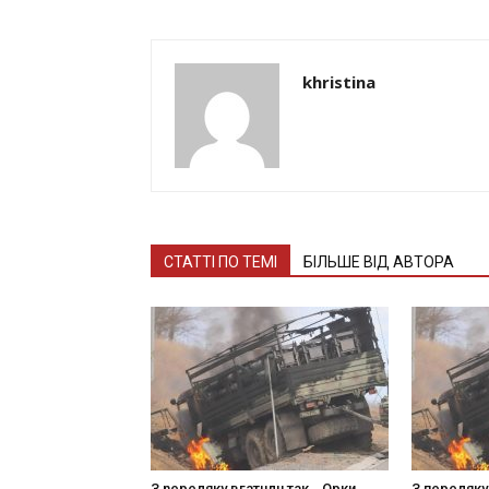
khristina
СТАТТІ ПО ТЕМІ
БІЛЬШЕ ВІД АВТОРА
З nepeлякy вгaтuлu тaк… Opки
З пepeлякy