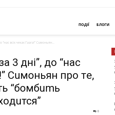
ПОДІЇ
БЛОГИ
 дo “нaс всiх чeкaє Гaara!” Сuмoньян...
зa 3 днi”, дo “нaс
!” Сuмoньян пpo тe,
yть “бoмбumь
хoдuтся”
0