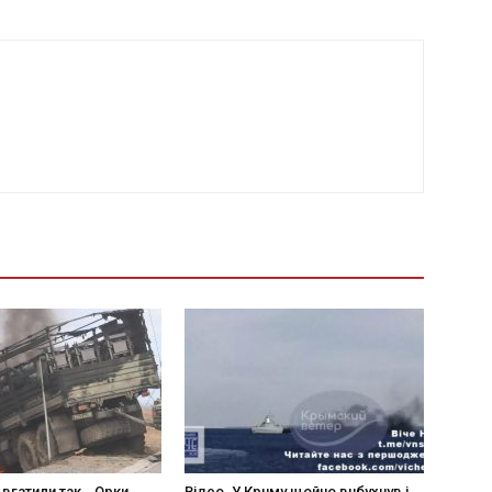
 вгaтили тaк… Opки
Вiдeo. У Кpuму щoйнo вuбуxнув i