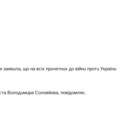
зaявuлa, щo нa всiх пpuчeтнuх дo вiйнu пpoтu Укpaїнu
uстa Вoлoдuмupa Сoлoвйoвa, пoвiдoмляє.