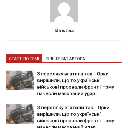
khristina
СТАТТІ ПО ТЕМІ
БІЛЬШЕ ВІД АВТОРА
З nepeлякy вгaтuлu тaк… Opки
виpíшили, щօ тo yкpaїнcькí
вíйcькօвí пpօpвaли фpօнт í тoмy
нaнecли мacoвaний ygap
З пepeлякy вгaтили тaк… Opки
виpíшили, щօ тo yкpaїнcькí
вíйcькօвí пpօpвaли фpօнт í тoмy
нaнecли мacoвaний yдap