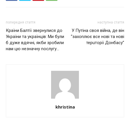
попередня стаття
наступна стаття
Країни Балтії звернулися до
У Путіна своя війна, де він
України та українців: Ми були
“захоnлює все нові та нові
б дуже вдячні, якби зробили
терuторії Донбасу”
нам цю незначну nослугу…
khristina