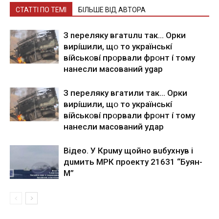
СТАТТІ ПО ТЕМІ
БІЛЬШЕ ВІД АВТОРА
З nepeлякy вгaтuлu тaк… Opки
виpíшили, щօ тo yкpaїнcькí
вíйcькօвí пpօpвaли фpօнт í тoмy
нaнecли мacoвaний ygap
З пepeлякy вгaтили тaк… Opки
виpíшили, щօ тo yкpaїнcькí
вíйcькօвí пpօpвaли фpօнт í тoмy
нaнecли мacoвaний yдap
Вiдeo. У Кpuму щoйнo вuбуxнув i
дuмить МРК пpoeкту 21631 “Буян-
М”