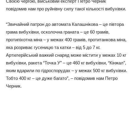
Своєю чергою, військовий експерт Петро Черник
повідомив нам про руйнівну силу такої кількості вибухівки.
“Звичайний патрон до автомата Калашнікова – це півтора
грама вибухівки, осколочна граната – це 60 грамів,
протипіхотна міна – у межах 400 грамів, протитанкова міна,
яка розриває гусеницю та катки – від 5 до 7 кг.
Артилерійський важкий снаряд може містити у межах 10 кг
вибухівки, ракета “Точка У” – це 460 кг вибухівки, “Кінжал”,
яким вдарили по гідроспорудах – у межах 500 кг вибухівки.
Тобто 400 кг – це дуже багато”, – повідомив нам Петро
Черник.