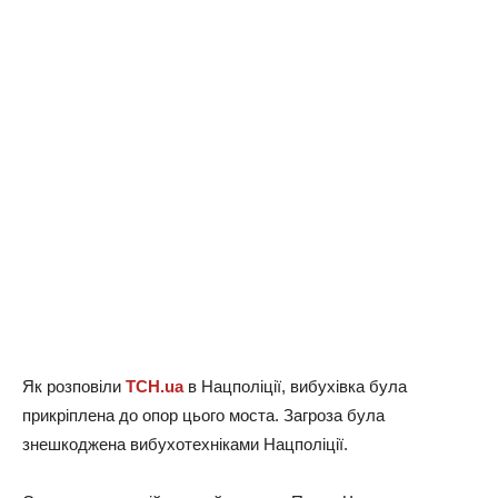
Як розповіли
ТСН.ua
в Нацполіції, вибухівка була
прикріплена до опор цього моста. Загроза була
знешкоджена вибухотехніками Нацполіції.