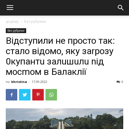
додому
Без рубрики
Без рубрики
Відступили не просто так:
стало відомо, яку заrрозу
0купантu залuшuлu nід
мосmом в Балаклії
по
khristina
-
17.09.2022
0