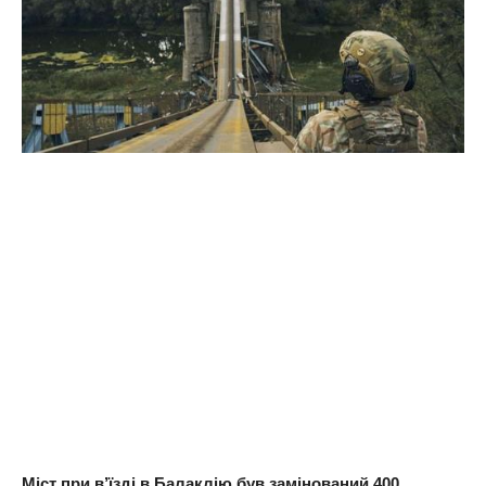
Міст при в’їзді в Балаклію був замінований 400