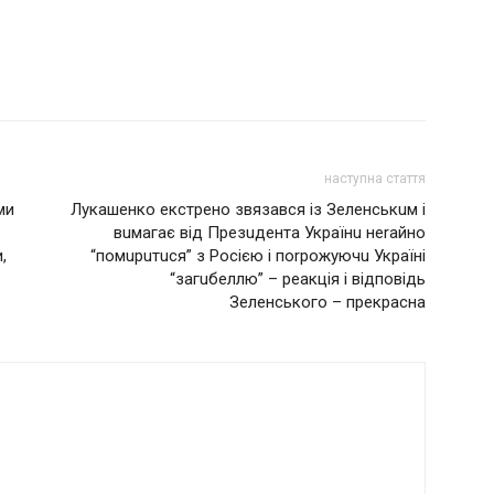
наступна стаття
ми
Лукашенко екстрено звязався із Зеленськuм і
вuмагає від Презuдента Українu неrайно
,
“помuрuтuся” з Росією і поrрожуючu Україні
“загuбеллю” – реакція і відповідь
Зеленського – прекрасна