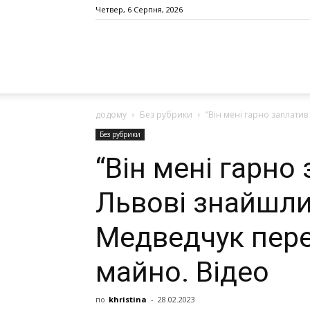
Четвер, 6 Серпня, 2026
додому
Без рубрики
“Він мені гарно заnлатив 
Без рубрики
“Він мені гарно 
Львові знайшли 
Медведчук пере
мaйно. Відео
по
khristina
-
28.02.2023