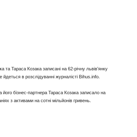
 та Тараса Козака записані на 62-річну львів’янку
 йдеться в розслідуванні журналісті Bihus.info.
 його бізнес-партнера Тараса Козака записало на
ніях з активами на сотні мільйонів гривень.