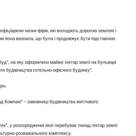
нефіціаркою низки фірм, які володіють дорогою землею і
ами вона визнала, що була і продовжує бути підставною
буд”, на яку оформлено майже гектар землі на бульварі
ля будівництва готельно-офісного будинку”.
рн.
д Компані” – замовниці будівництва житлового
ек”, у розпорядженні якої перебуває понад гектар землі
ультурно-розважального комплексу.