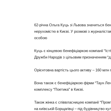
62-річна Ольга Куць зі Львова значиться бе
нерухомістю в Києві. У розмові з журналіст
особою
Куць є кінцевою бенефіціаркою компанії “Іст
Дружби Народів з цільовим призначенням “д
Орієнтовна вартість цього активу – 160 млн г
Вона також є бенефіціаркою фірми “Таун Лен
комплексу “Поетика” в Києві.
Також жінка є співвласницею компанії “Промт
на київській Борщагівці – під будівництво к