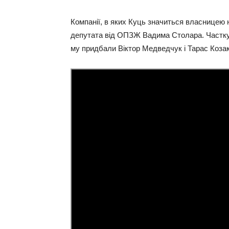
Компанії, в яких Куць значиться власницею 
депутата від ОПЗЖ Вадима Столара. Частку в 
му придбали Віктор Медведчук і Тарас Козак