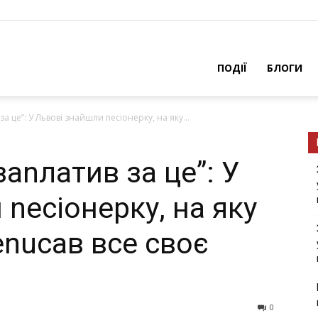
ПОДІЇ
БЛОГИ
за це”: У Львові знайшли nесіонерку, на яку...
заnлатив за це”: У
nесіонерку, на яку
nuсав все своє
0