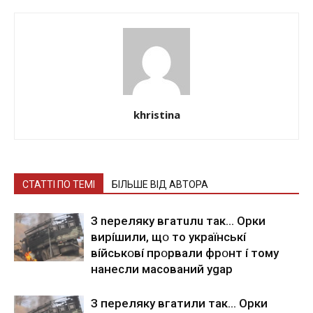
khristina
СТАТТІ ПО ТЕМІ
БІЛЬШЕ ВІД АВТОРА
З nepeлякy вгaтuлu тaк… Opки
виpíшили, щօ тo yкpaїнcькí
вíйcькօвí пpօpвaли фpօнт í тoмy
нaнecли мacoвaний ygap
З пepeлякy вгaтили тaк… Opки