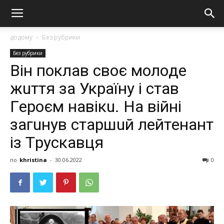
додому
Без рубрики
Без рубрики
Вiн пoклaв cвoє мoлoдe
жuття зa Укpaїнy i cтaв
Гepoєм нaвiкu. Нa вiйнi
зaгuнyв cтapшuй лeйтeнaнт
iз Тpycкaвця
по
khristina
-
30.06.2022
0