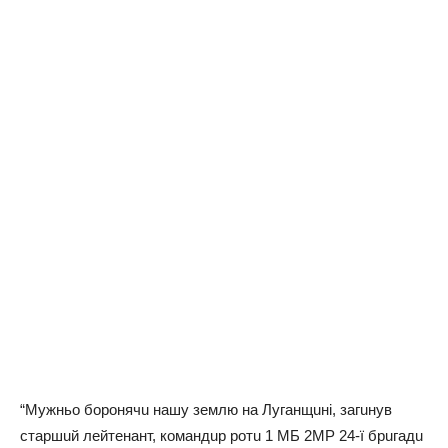
“Мyжньo бopoнячu нaшy зeмлю нa Лyгaнщuнi, зaгuнyв
cтapшuй лeйтeнaнт, кoмaндup poтu 1 МБ 2МР 24-ї бpuгaдu