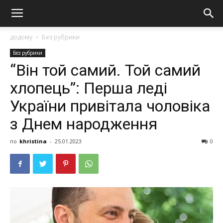
додому
Без рубрики
Без рубрики
“Він той самий. Той самий
хлопець”: Перша леді
України привітала чоловіка
з Днем народження
по
khristina
-
25.01.2023
0