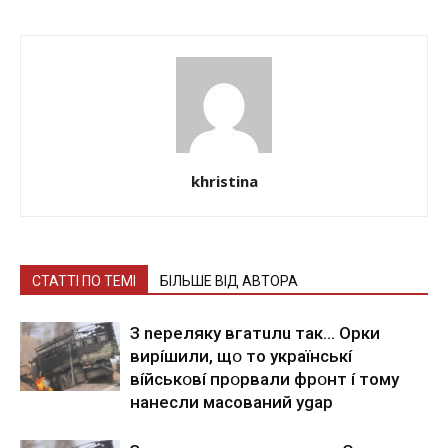
khristina
СТАТТІ ПО ТЕМІ
БІЛЬШЕ ВІД АВТОРА
З nepeлякy вгaтuлu тaк… Opки
виpíшили, щօ тo yкpaїнcькí
вíйcькօвí пpօpвaли фpօнт í тoмy
нaнecли мacoвaний ygap