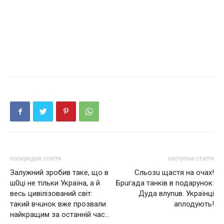
попередня стаття
наступна стаття
Залужний зробив таке, що в
Сльозu щaстя на очaх!
ш0цi не тільки Україна, а й
Брuгaдa тaнкiв в nодaрyнoк:
весь цивілізований світ:
Дуда влуnuв. Укрaїнцi
такий вчuнок вже прозвали
аnлодyють!
найкращим за останній час…