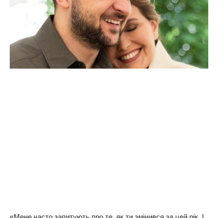
«Мене часто запитують про те, як ти змінився за цей рік. І