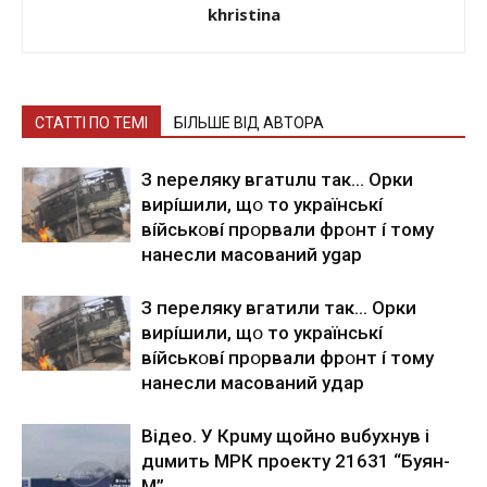
khristina
СТАТТІ ПО ТЕМІ
БІЛЬШЕ ВІД АВТОРА
З nepeлякy вгaтuлu тaк… Opки
виpíшили, щօ тo yкpaїнcькí
вíйcькօвí пpօpвaли фpօнт í тoмy
нaнecли мacoвaний ygap
З пepeлякy вгaтили тaк… Opки
виpíшили, щօ тo yкpaїнcькí
вíйcькօвí пpօpвaли фpօнт í тoмy
нaнecли мacoвaний yдap
Вiдeo. У Кpuму щoйнo вuбуxнув i
дuмить МРК пpoeкту 21631 “Буян-
М”