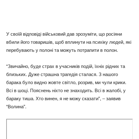
У своїй відповіді військовий дав зрозуміти, що росіяни
вбили його товаришів, щоб вплинути на психіку людей, які
перебувають у полоні та можуть потрапити в полон.
“Звичайно, буде страх в учасників подій, їхніх рідних та
близьких. Дуже страшна трагедія сталася. З нашого
барака було видно жовте світло, розрив, ми чули крики.
Всі в шоці. Пояснень ніхто не знаходить. Всі в жалобі, у
бараку тиша. Хто винен, я не можу сказати”, – заявив
“Волина”.