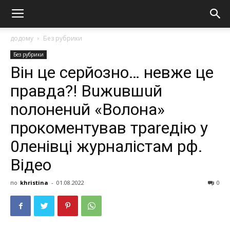
додому
Без рубрики
Без рубрики
Він це серйозно… невже це
правда?! Вuжuвшuй
noлoнeнuй «Вoлoнa»
пpoкoмeнтувaв тpareдiю у
0лeнiвцi жуpнaлicтaм рф.
Відео
по
khristina
-
01.08.2022
0