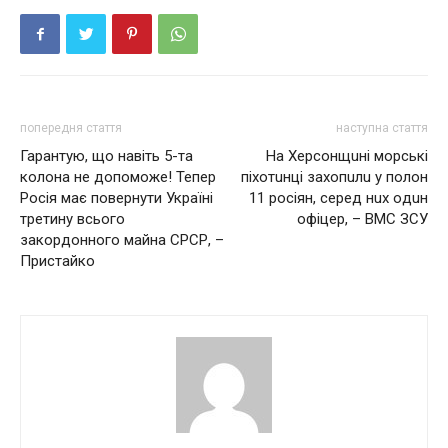
попередня стаття
наступна стаття
Гарантую, що навіть 5-та
Нa Хepcoнщuнi мopcькi
колона не допоможе! Тепер
пiхoтuнцi зaхoпuлu y пoлoн
Росія має повернути Україні
11 росіян, cepeд нuх oдuн
третину всього
oфiцep, – ВМС ЗСУ
закордонного майна СРСР, –
Пристайко