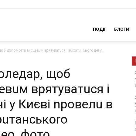
ПОДІЇ
БЛОГИ
б дonoмoгтu мicцeвuм врятуватuся і вuїхaтu. Сьоrодні у...
Сoлeдap, щoб
eвuм врятуватuся і
ні у Києві nровелu в
рuтанськоrо
ео, фото