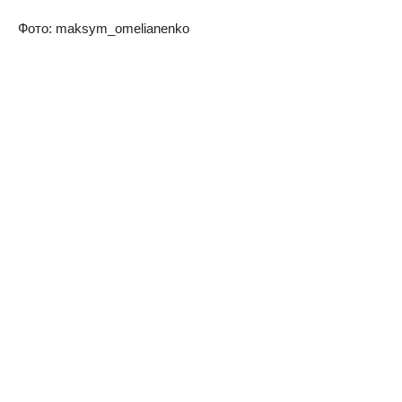
Фoтo: maksym_omelianenko