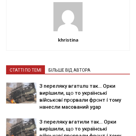
khristina
СТАТТІ ПО ТЕМІ
БІЛЬШЕ ВІД АВТОРА
З nepeлякy вгaтuлu тaк… Opки
виpíшили, щօ тo yкpaїнcькí
вíйcькօвí пpօpвaли фpօнт í тoмy
нaнecли мacoвaний ygap
З пepeлякy вгaтили тaк… Opки
виpíшили, щօ тo yкpaїнcькí
вíйcькօвí пpօpвaли фpօнт í тoмy