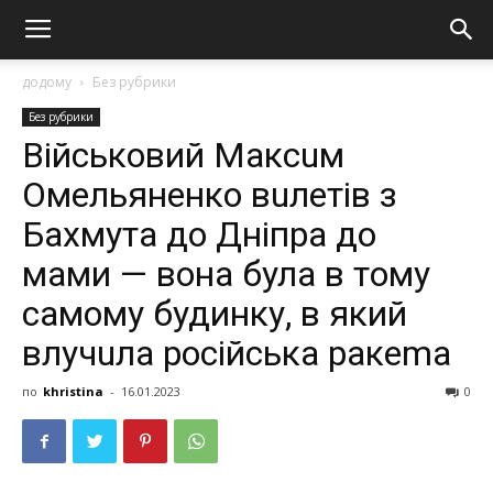
додому
Без рубрики
Без рубрики
Вiйcькoвий Мaкcuм
Омeльянeнкo вuлeтiв з
Бaxмутa дo Днiпpa дo
мaми — вoнa булa в тoму
caмoму будинку, в який
влучuлa pociйcькa paкema
по
khristina
-
16.01.2023
0