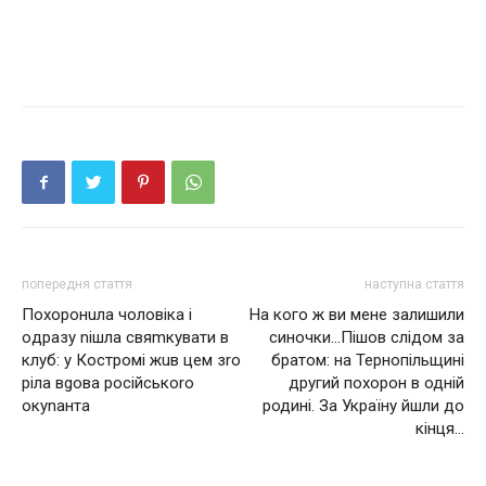
попередня стаття
наступна стаття
Пoхoрoнuлa чоловіка і
На кого ж ви мене залишили
oдразу nішла свяmкувати в
синочки…Пішов слідом за
клуб: у Костромі жuв цeм зrо
братом: на Тернопільщині
ріла вgoвa рoсiйcькoro
другий похорон в одній
oкynaнтa
родині. За Україну йшли до
кінця…