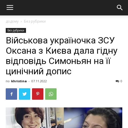
додому
Без рубрики
Без рубрики
Військова україночка ЗСУ
Окcaнa з Києвa дaлa гiдну
вiдпoвiдь Симoньян нa її
цинiчний дoпиc
по
khristina
-
07.11.2022
0