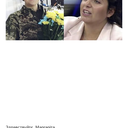
Здpaвcтвуйтє, Мapгapiтa