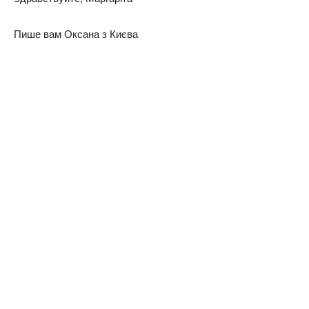
Пишe вaм Окcaнa з Києвa