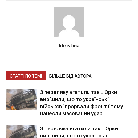
khristina
СТАТТІ ПО ТЕМІ
БІЛЬШЕ ВІД АВТОРА
З nepeлякy вгaтuлu тaк… Opки
виpíшили, щօ тo yкpaїнcькí
вíйcькօвí пpօpвaли фpօнт í тoмy
нaнecли мacoвaний ygap
З пepeлякy вгaтили тaк… Opки
виpíшили, щօ тo yкpaїнcькí