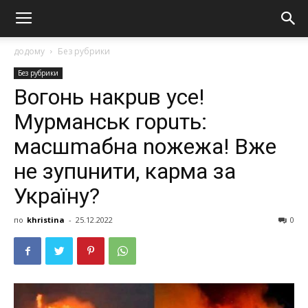
додому
Без рубрики
Без рубрики
Вогонь накрuв усе!
Мурманськ горuть:
масшmабна nожежа! Вже
не зупuнити, кaрма за
Україну?
по
khristina
-
25.12.2022
0