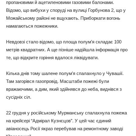
пропановими й ацетиленовими газовими балонами.
Відомо, що вибухи у споруді на вулиці Горбунова 2, що у
Можайському районі не вщухають. Приборкати вогонь
намагаються пожежники.
Невдовзі стало відомо, що площа полум’я складає 100
метрів квадратних. А ще пізніше надійшла інформація про
те, що відкрите горіння вдалося ліквідувати.
Кілька днів тому шалене полум’я спалахнуло у Чувашії.
Там загорівся газопровід. Масштаби пожежі були
вражаючими, а дим, який здійнявся до неба, виднівся з
сусідніх сіл.
22 грудня у російському Мурманську спалахнула пожежа
на крейсері “Адмірал Кузнєцов”. У цей час єдиний
авіаносець Росії якраз перебував на ремонтному заводі