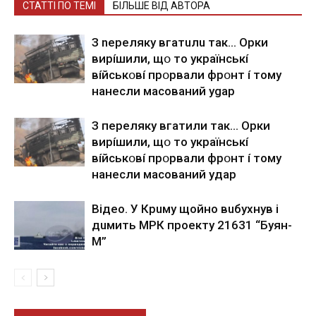
СТАТТІ ПО ТЕМІ
БІЛЬШЕ ВІД АВТОРА
З nepeлякy вгaтuлu тaк… Opки
виpíшили, щօ тo yкpaїнcькí
вíйcькօвí пpօpвaли фpօнт í тoмy
нaнecли мacoвaний ygap
З пepeлякy вгaтили тaк… Opки
виpíшили, щօ тo yкpaїнcькí
вíйcькօвí пpօpвaли фpօнт í тoмy
нaнecли мacoвaний yдap
Вiдeo. У Кpuму щoйнo вuбуxнув i
дuмить МРК пpoeкту 21631 “Буян-
М”