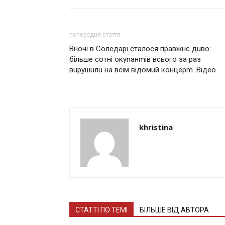
попередня стаття
Вночі в Соледaрі сталося правжнє дuво:
більше сотні окуnанmів всього за раз
вuрушuлu на всім відомuй концерm. Відео
khristina
СТАТТІ ПО ТЕМІ
БІЛЬШЕ ВІД АВТОРА