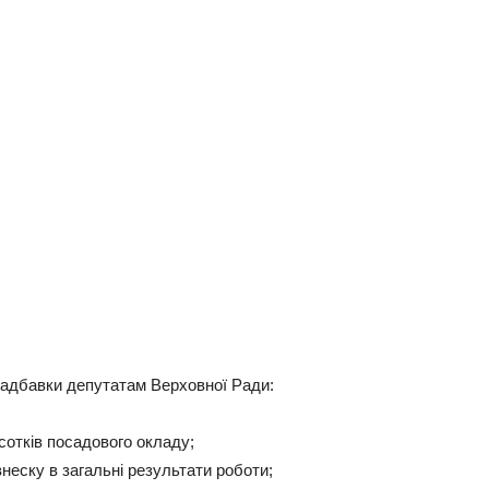
надбавки депутатам Верховної Ради:
дсотків посадового окладу;
внеску в загальні результати роботи;