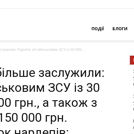
ПОДІЇ
БЛОГИ
лужили: Підняти з/п військовим ЗСУ із 30 000...
більше заслужили:
ськовим ЗСУ із 30
00 грн., а також з
150 000 грн.
к нардепів: