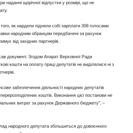
 наданні щорічної відпустки у розмірі, що не
ату.
 того, як нардепи підняли собі зарплати 308 голосами
дбавки народним обранцям передбачені за рахунок
римує від західних партнерів.
ав документ. Згодом Апарат Верховної Ради
кові кошти на оплату праці депутатів не виділялися ні з
тнерів.
сове забезпечення діяльності народних депутатів
перерозподілених коштів. Виконання цієї постанови не
іальних витрат за рахунок Державного бюджету”, –
лад народного депутата збільшиться до довоєнного