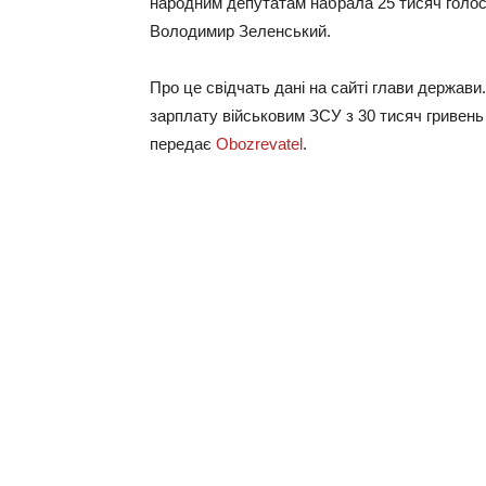
народним депутатам набрала 25 тисяч голос
Володимир Зеленський.
Про це свідчать дані на сайті глави держави
зарплату військовим ЗСУ з 30 тисяч гривень д
передає
Obozrevatel
.