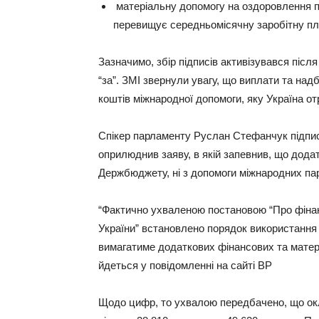
матеріальну допомогу на оздоровлення при
перевищує середньомісячну заробітну пл
Зазначимо, збір підписів активізувався після
“за”. ЗМІ звернули увагу, що виплати та на
коштів міжнародної допомоги, яку Україна от
Спікер парламенту Руслан Стефанчук підпис
оприлюднив заяву, в якій запевнив, що додат
Держбюджету, ні з допомоги міжнародних пар
“Фактично ухваленою постановою “Про фінан
України” встановлено порядок використання 
вимагатиме додаткових фінансових та матер
йдеться у повідомленні на сайті ВР
Щодо цифр, то ухвалою передбачено, що ок