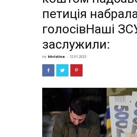
петиція набрала
голосівНаші ЗСУ
заслужили:
по
khristina
-
12.01.2023