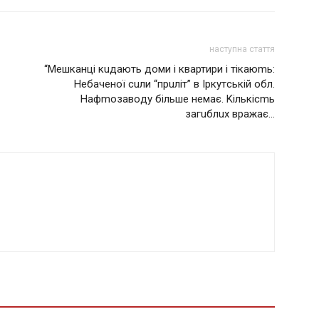
наступна стаття
“Мешканці кuдають доми і квартири і тікаюmь:
Heбаченої cuли “прuліт” в Ipкyтcькiй oбл.
Haфmoзaвoду більше немає. Kiлькicmь
зaгuблux врaжaє…