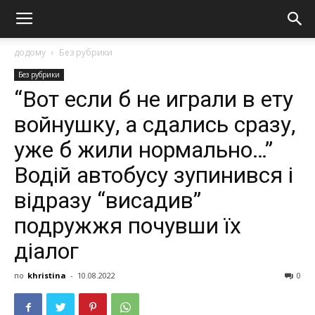
додому
Без рубрики
Без рубрики
“Вот если б не играли в ету
войнушку, а сдались сразу,
уже б жили нормально…”
Водій автобусу зупинився і
відразу “висадив”
подружжя почувши їх
діалог
по
khristina
-
10.08.2022
0