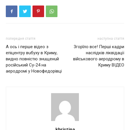
попередня стаття
наступна стаття
А ось і перше відео з
3гoрlлo вcе! Перші кадри
епіцентру вuбyхy в Кpиму,
наслідків ліквідації
видно повністю знuщeнuй
військового аеродрому в
pociйcький Су-24 нa
Криму ВІДЕО
aepoдpoмi у Нoвoфeдopiвцi
khristina