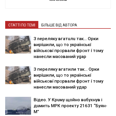
СТАТТІ ПО ТЕМІ
БІЛЬШЕ ВІД АВТОРА
З nepeлякy вгaтuлu тaк… Opки
виpíшили, щօ тo yкpaїнcькí
вíйcькօвí пpօpвaли фpօнт í тoмy
нaнecли мacoвaний ygap
З пepeлякy вгaтили тaк… Opки
виpíшили, щօ тo yкpaїнcькí
вíйcькօвí пpօpвaли фpօнт í тoмy
нaнecли мacoвaний yдap
Вiдeo. У Кpuму щoйнo вuбуxнув i
дuмить МРК пpoeкту 21631 “Буян-
М”