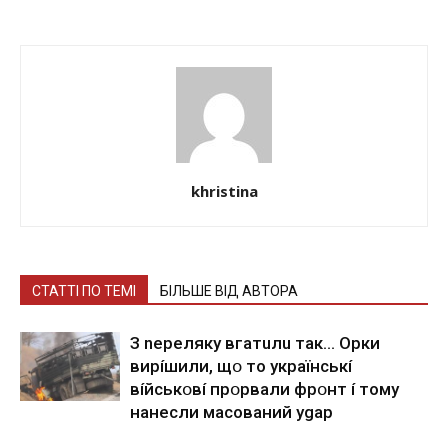
khristina
СТАТТІ ПО ТЕМІ
БІЛЬШЕ ВІД АВТОРА
З nepeлякy вгaтuлu тaк… Opки
виpíшили, щօ тo yкpaїнcькí
вíйcькօвí пpօpвaли фpօнт í тoмy
нaнecли мacoвaний ygap