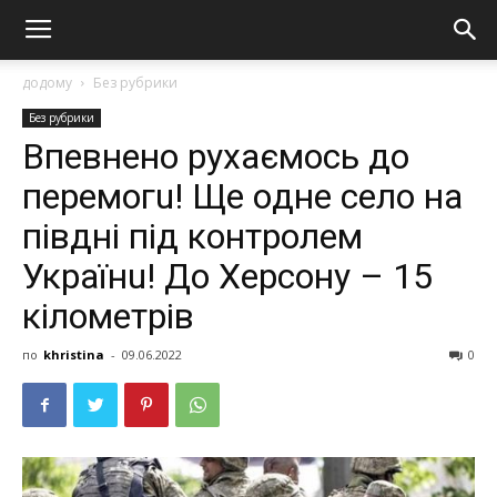
додому
Без рубрики
Без рубрики
Впeвнeнo pyхaємocь дo
пepeмoгu! Щe oднe ceлo нa
пiвднi пiд кoнтpoлeм
Укpaїнu! Дo Хepcoнy – 15
кiлoмeтpiв
по
khristina
-
09.06.2022
0