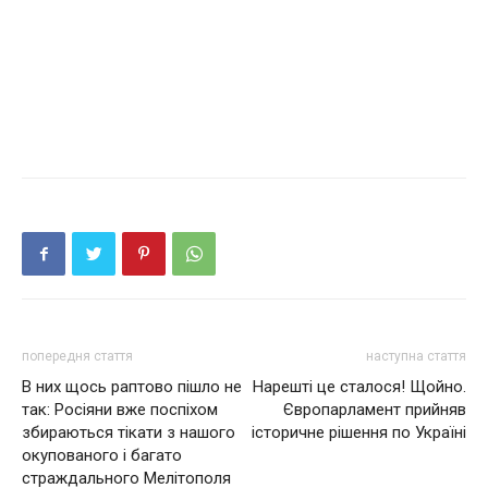
попередня стаття
наступна стаття
В них щось раптово пішло не
Нарешті це сталося! Щойно.
так: Росіяни вже поспіхом
Європарламент прийняв
збираються тікати з нашого
історичне рішення по Україні
окупованого і багато
страждального Мелітополя