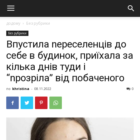
додому
Без рубрики
Без рубрики
Впустила nереселенців до
себе в будинок, приїхала за
кілька днів туди і
“nрозріла” від побаченого
по
khristina
-
08.11.2022
0