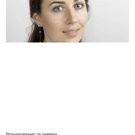
Розчарування та зневіра