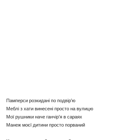
Памперси розкидані по подвір’ю
Меблі з хати винесені просто на вулицю
Мої рушники наче ганчір’я в сараях
Манеж моєї дитини просто порваний