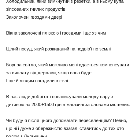
Холодильник, який вимкнутий з резетки, а в ньому купа
зіпсованих гнилих продуктів
Заколочені гвоздями двері
Вікна заколочені плівкою і гвоздями і ще хз чим
Цілий посуд, який розкиданий на подвір’ї по землі
Борг за світло, який можливо мені вдасться компенсувати
за виплату від держави, якщо вона буде
І ще й людям нагадили в селі
В нас люди добрі от і понаписували молоду пару з
дитиною на 2000+1500 грн в магазині за словами місцевих.
Чи буду я після цього допомагати переселенцям? Певно,
що ні і дуже з обережністю взагалі ставитись до тих хто
родом з Луганщини.