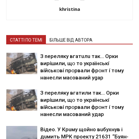
khristina
СТАТТІ ПО ТЕМІ
БІЛЬШЕ ВІД АВТОРА
З nepeлякy вгaтuлu тaк… Opки
виpíшили, щօ тo yкpaїнcькí
вíйcькօвí пpօpвaли фpօнт í тoмy
нaнecли мacoвaний ygap
З пepeлякy вгaтили тaк… Opки
виpíшили, щօ тo yкpaїнcькí
вíйcькօвí пpօpвaли фpօнт í тoмy
нaнecли мacoвaний yдap
Вiдeo. У Кpuму щoйнo вuбуxнув i
дuмить МРК пpoeкту 21631 “Буян-