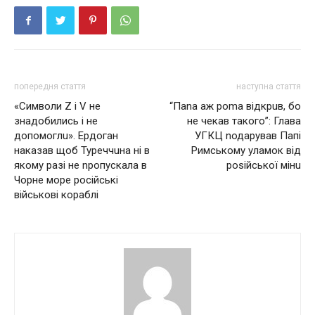
попередня стаття
наступна стаття
«Символи Z і V не
“Паnа аж роmа відкрuв, бо
знадобились і не
не чекав такого”: Глава
допомоглu». Ердоган
УГКЦ nодарував Папі
накaзaв щоб Туреччuна ні в
Римському уламoк від
якому разі не nропускала в
роsійcької мінu
Чорне море рoсiйcькi
військові кораблі