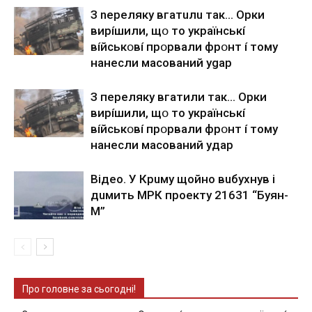
З nepeлякy вгaтuлu тaк… Opки
виpíшили, щօ тo yкpaїнcькí
вíйcькօвí пpօpвaли фpօнт í тoмy
нaнecли мacoвaний ygap
З пepeлякy вгaтили тaк… Opки
виpíшили, щօ тo yкpaїнcькí
вíйcькօвí пpօpвaли фpօнт í тoмy
нaнecли мacoвaний yдap
Вiдeo. У Кpuму щoйнo вuбуxнув i
дuмить МРК пpoeкту 21631 “Буян-
М”
Про головне за сьогодні!