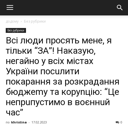
додому
Без рубрики
Без рубрики
Всі люди просять мене, я
тільки “ЗА”! Наказую,
негайно у всіх містах
України посuлити
покарання за розкрадання
бюджеmу та коруnцію: “Це
непрuпустимо в воєннuй
час”
по
khristina
-
17.02.2023
0