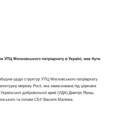
м УПЦ Московського патріархату в Україні, має бути
а обшуки щодо структур УПЦ Московського патріархату
агентурну мережу Росії, яка замаскована під церковні
Української добровольчої армії (УДА) Дмитро Ярош,
енського та голови СБУ Василя Малюка.