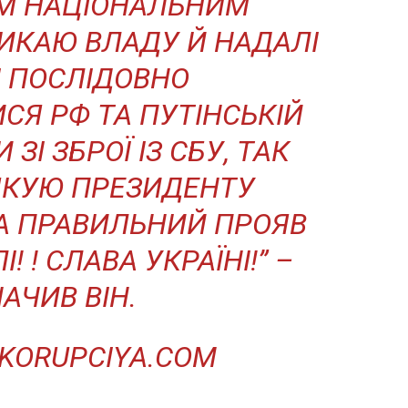
М НАЦІОНАЛЬНИМ
ЛИКАЮ ВЛАДУ Й НАДАЛІ
І ПОСЛІДОВНО
СЯ РФ ТА ПУТІНСЬКІЙ
 ЗІ ЗБРОЇ ІЗ СБУ, ТАК
ЯКУЮ ПРЕЗИДЕНТУ
А ПРАВИЛЬНИЙ ПРОЯВ
! ! СЛАВА УКРАЇНІ!” –
АЧИВ ВІН.
KORUPCIYA.COM