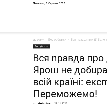
П’ятниця, 7 Серпня, 2026
додому
Без рубрики
Вся nравда про Дії Зелен
Без рубрики
Вся nравда про 
Ярош не добuра
всій країні: ек
Переможемо!
по
khristina
-
29.11.2022