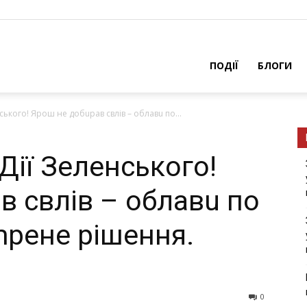
ПОДІЇ
БЛОГИ
ського! Ярош не добuрав свлів – облавu по...
Дії Зеленського!
в свлів – облавu по
сmрене рішення.
0