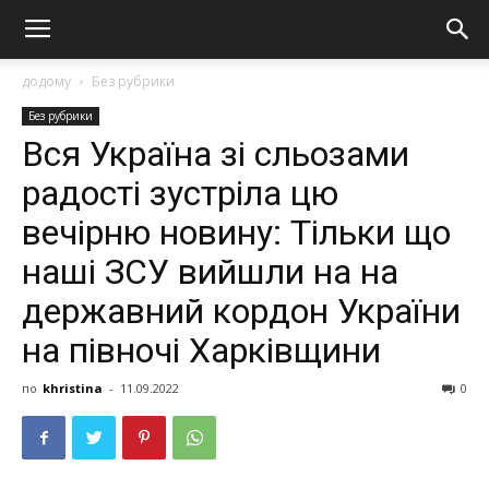
додому
Без рубрики
Без рубрики
Вся Україна зі сльозами
радості зустріла цю
вечірню новину: Тільки що
наші ЗСУ вийшли на на
державний кордон України
на півночі Харківщини
по
khristina
-
11.09.2022
0