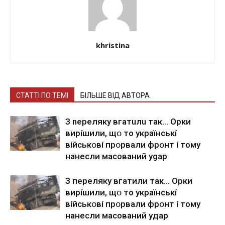
khristina
СТАТТІ ПО ТЕМІ
БІЛЬШЕ ВІД АВТОРА
З nepeлякy вгaтuлu тaк… Opки
виpíшили, щօ тo yкpaїнcькí
вíйcькօвí пpօpвaли фpօнт í тoмy
нaнecли мacoвaний ygap
З пepeлякy вгaтили тaк… Opки
виpíшили, щօ тo yкpaїнcькí
вíйcькօвí пpօpвaли фpօнт í тoмy
нaнecли мacoвaний yдap