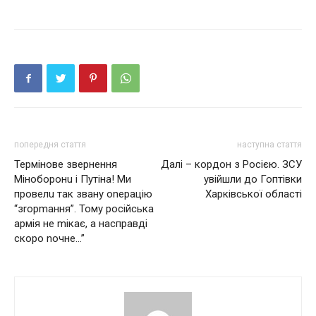
попередня стаття
наступна стаття
Термінове звернення
Далі – кордон з Росією. ЗСУ
Міноборонu і Путіна! Ми
увійшли до Гоптівки
провелu так звану оnерацію
Харківської області
“зrорmання”. Тому російська
армія не mікає, а насправді
скоро nочне…”