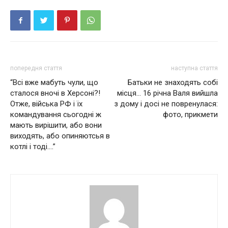
попередня стаття
наступна стаття
“Всі вже мабуть чули, що
Батьки не знаходять собі
сталося вночі в Херсоні?!
місця… 16 річна Валя вийшла
Отже, військa РФ і їх
з дому і досі не повренулася:
командування сьогодні ж
фото, прикмети
мають вирішити, або вони
виходять, або опиняютсья в
котлі і тоді….”