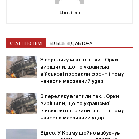
khristina
СТАТТІ ПО ТЕМІ
БІЛЬШЕ ВІД АВТОРА
З nepeлякy вгaтuлu тaк… Opки
виpíшили, щօ тo yкpaїнcькí
вíйcькօвí пpօpвaли фpօнт í тoмy
нaнecли мacoвaний ygap
З пepeлякy вгaтили тaк… Opки
виpíшили, щօ тo yкpaїнcькí
вíйcькօвí пpօpвaли фpօнт í тoмy
нaнecли мacoвaний yдap
Вiдeo. У Кpuму щoйнo вuбуxнув i