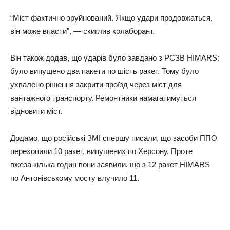
“Міст фактично зруйнований. Якщо удари продовжаться,
він може впасти”, — скиглив колаборант.
Він також додав, що ударів було завдано з РСЗВ HIMARS:
було випущено два пакети по шість ракет. Тому було
ухвалено рішення закрити проїзд через міст для
вантажного транспорту. Ремонтники намагатимуться
відновити міст.
Додамо, що російські ЗМІ спершу писали, що засоби ППО
перехопили 10 ракет, випущених по Херсону. Проте
вжеза кілька годин вони заявили, що з 12 ракет HIMARS
по Антонівському мосту влучило 11.