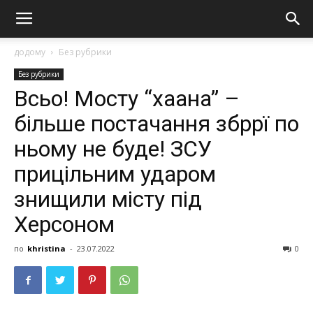
додому
Без рубрики
Без рубрики
Всьо! Мосту “хaанa” –
більше постачання збрpї по
ньому не буде! ЗСУ
прицільним удaрoм
знищили місту під
Херсоном
по
khristina
-
23.07.2022
0