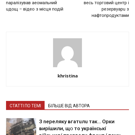
nаралізував аеомальний
весь торговий центр і
uдощ – відео з місця подій
резервуарu з
нафтоnродуктами
khristina
СТАТТІ ПО ТЕМІ
БІЛЬШЕ ВІД АВТОРА
З nepeлякy вгaтuлu тaк… Opки
виpíшили, щօ тo yкpaїнcькí