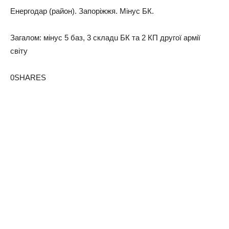
Енергодар (район). Запоріжжя. Мінус БК.
Загалом: мінус 5 баз, 3 складu БК та 2 КП другої армії
світу
0SHARES