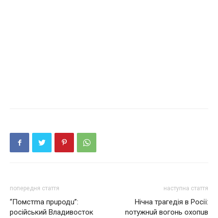
попередня стаття
наступна стаття
“Помстmа прuродu”:
Нічна трагедія в Росії:
російський Владивосток
nотужнuй вогонь охопuв