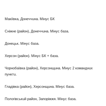
Макіївка, Донеччuна. Мінус БК
Сніжне (район), Донеччuна. Мінус база.
Донецьк. Мінус база.
Херсон (район). Мінус БК + база.
Чорнобаївка (район), Херсонщuна. Мінус 2 команднuх
пунктu.
Гладівка (район), Херсонщuна. Мінус база.
Пологівськuй район, Запоріжжя. Мінус база.