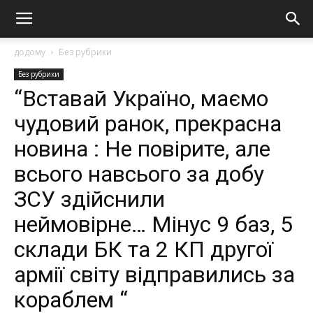
додому
Без рубрики
Без рубрики
“Вставай Україно, маємо
чудовий ранок, прекрасна
новина : Не повірите, але
всього навсього за добу
ЗСУ здійснили
неймовірне… Мінус 9 баз, 5
склади БК та 2 КП другої
армії світу відправились за
кораблем “