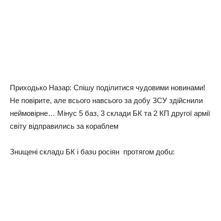
Приходько Назар: Спішу поділитися чудовими новинами!
Не повірите, але всього навсього за добу ЗСУ здійснили
неймовірне… Мінус 5 баз, 3 склади БК та 2 КП другої армії
світу відправились за кораблем
Знuщені складu БК і базu росіян протягом добu: