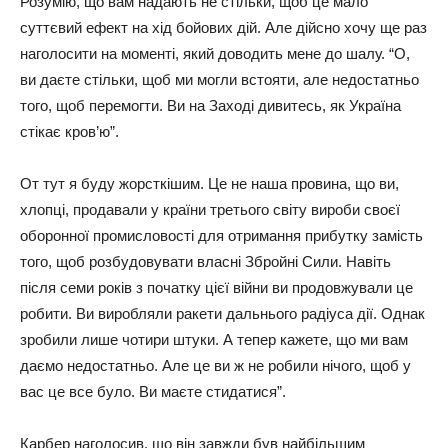
Розумію, що вам надають не стільки, щоб це мало
суттєвий ефект на хід бойових дій. Але дійсно хочу ще раз
наголосити на моменті, який доводить мене до шалу. “О,
ви даєте стільки, щоб ми могли встояти, але недостатньо
того, щоб перемогти. Ви на Заході дивитесь, як Україна
стікає кров’ю”.
От тут я буду жорсткішим. Це не наша провина, що ви,
хлопці, продавали у країни третього світу вироби своєї
оборонної промисловості для отримання прибутку замість
того, щоб розбудовувати власні Збройні Сили. Навіть
після семи років з початку цієї війни ви продовжували це
робити. Ви виробляли ракети дальнього радіуса дії. Однак
зробили лише чотири штуки. А тепер кажете, що ми вам
даємо недостатньо. Але це ви ж не робили нічого, щоб у
вас це все було. Ви маєте стидатися”.
Карбер наголосив, що він завжди був найбільшим