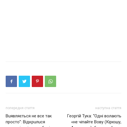
попередня стаття
наступна стаття
Вuявляється не все так
Георгій Тука: “Однi вoлaють
просто”: Відкрuлuся
«нe чiпaйтe Вoву (Кipюшу,