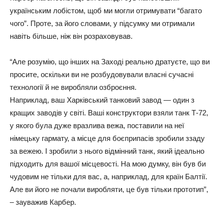
українським лобістом, щоб ми могли отримувати “багато
чого”. Проте, за його словами, у підсумку ми отримали
навіть більше, ніж він розраховував.
“Але розумію, що інших на Заході реально дратуєте, що ви
просите, оскільки ви не розбудовували власні сучасні
технології й не виробляли озброєння.
Наприклад, ваш Харківський танковий завод — один з
кращих заводів у світі. Ваші конструктори взяли танк Т-72,
у якого була дуже вразлива вежа, поставили на неї
німецьку гармату, а місце для боєприпасів зробили ззаду
за вежею. І зробили з нього відмінний танк, який ідеально
підходить для вашої місцевості. На мою думку, він був би
чудовим не тільки для вас, а, наприклад, для країн Балтії.
Але ви його не почали виробляти, це був тільки прототип”,
– зауважив Карбер.