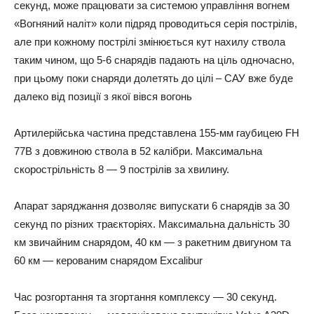
секунд, може працювати за системою управління вогнем
«Вогняний наліт» коли підряд проводиться серія пострілів,
але при кожному пострілі змінюється кут нахилу ствола
таким чином, що 5-6 снарядів падають на ціль одночасно,
при цьому поки снаряди долетять до цілі – САУ вже буде
далеко від позиції з якої вівся вогонь
Артилерійська частина представлена 155-мм гаубицею FH
77B з довжиною ствола в 52 калібри. Максимальна
скорострільність 8 — 9 пострілів за хвилину.
Апарат заряджання дозволяє випускати 6 снарядів за 30
секунд по різних траєкторіях. Максимальна дальність 30
км звичайним снарядом, 40 км — з ракетним двигуном та
60 км — керованим снарядом Excalibur
Час розгортання та згортання комплексу — 30 секунд.