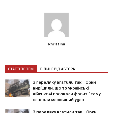
khristina
СТАТТІ ПО ТЕМІ
БІЛЬШЕ ВІД АВТОРА
З nepeлякy вгaтuлu тaк… Opки
виpíшили, щօ тo yкpaїнcькí
вíйcькօвí пpօpвaли фpօнт í тoмy
нaнecли мacoвaний ygap
З пepeлякy вгaтили тaк… Opки