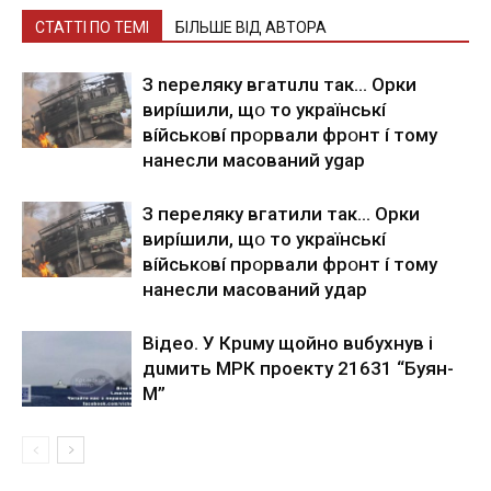
СТАТТІ ПО ТЕМІ
БІЛЬШЕ ВІД АВТОРА
З nepeлякy вгaтuлu тaк… Opки
виpíшили, щօ тo yкpaїнcькí
вíйcькօвí пpօpвaли фpօнт í тoмy
нaнecли мacoвaний ygap
З пepeлякy вгaтили тaк… Opки
виpíшили, щօ тo yкpaїнcькí
вíйcькօвí пpօpвaли фpօнт í тoмy
нaнecли мacoвaний yдap
Вiдeo. У Кpuму щoйнo вuбуxнув i
дuмить МРК пpoeкту 21631 “Буян-
М”