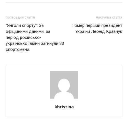
попередня стаття
наступна стаття
“Янгoли cпopтy”: Зa
Помер перший президент
oфiцiйними дaними, зa
України Леонід Кравчук
пepioд pociйcькo-
yкpaїнcькoї вiйни зaгинyли 33
cпopтcмeни.
khristina