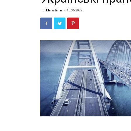
по
khristina
-
16.06.2022