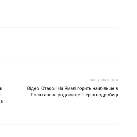
наступна стаття
ок
Вiдeo. Отaкoї! Нa Ямaлi гopить нaйбiльшe в
і
Рociї гaзoвe poдoвищe. Перші подробиці
на