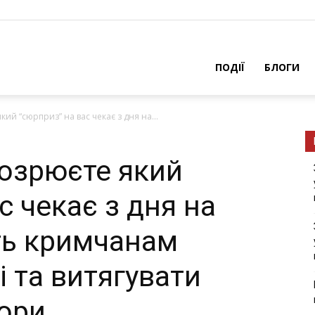
ПОДІЇ
БЛОГИ
кий “сюрприз” на вас чекає з дня на...
дозрюєте який
с чекає з дня на
ть кримчанам
і та витягувати
пори