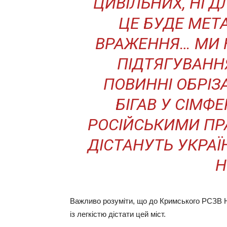
ЦИВІЛЬНИХ, НІ 
ЦЕ БУДЕ МЕТ
ВРАЖЕННЯ… МИ 
ПІДТЯГУВАНН
ПОВИННІ ОБРІЗАТ
БІГАВ У СІМФ
РОСІЙСЬКИМИ ПР
ДІСТАНУТЬ УКРАЇН
Н
Важливо розуміти, що до Кримського РСЗВ 
із легкістю дістати цей міст.