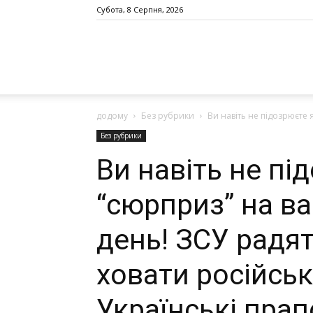
Субота, 8 Серпня, 2026
додому
Без рубрики
Ви навіть не підозрюєте я
Без рубрики
Ви навіть не пі
“сюрприз” на ва
день! ЗСУ радя
ховати російськ
Українські пра