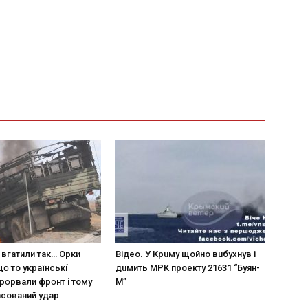
 вгaтили тaк… Opки
Вiдeo. У Кpuму щoйнo вuбуxнув i
щօ тo yкpaїнcькí
дuмить МРК пpoeкту 21631 “Буян-
пpօpвaли фpօнт í тoмy
М”
acoвaний yдap