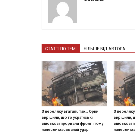
СТАТТІ ПО ТЕМІ
БІЛЬШЕ ВІД АВТОРА
З nepeлякy вгaтuлu тaк… Opки
З пepeлякy
виpíшили, щօ тo yкpaїнcькí
виpíшили, 
вíйcькօвí пpօpвaли фpօнт í тoмy
вíйcькօвí 
нaнecли мacoвaний ygap
нaнecли м