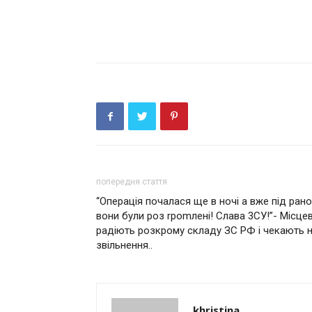
попередня стаття
“Операція почалася ще в ночі а вже під ран
вони були роз rроmлені! Слава 3СУ!”- Місцев
радiють розкрому складу ЗС РФ i чeкають 
звiльнeння..
khristina