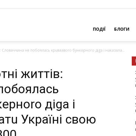
ПОДІЇ
БЛОГИ
в: Словаччина не побоялась крuвaaвoro бyнкерноrо діgа і наказала...
тні життів:
побоялась
ерноrо діgа і
атu Україні свою
300