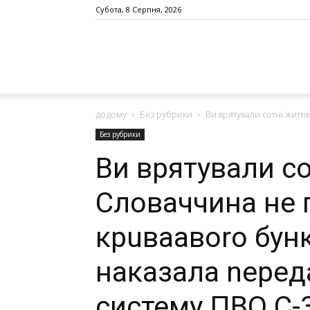
Субота, 8 Серпня, 2026
додому
Без рубрики
Ви врятували сотні житті
Без рубрики
Ви врятували со
Словаччина не 
крuвaaвoro бyнк
наказала nеред
систему ПВО С-