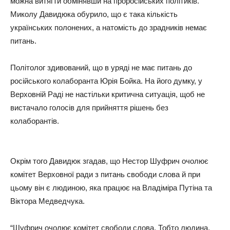
можна витягти обмінявши на проросійських політиків.
Миколу Давидюка обурило, що є така кількість
українських полонених, а натомість до зрадників немає
питань.
Політолог здивований, що в уряді не має питань до
російського колаборанта Юрія Бойка. На його думку, у
Верховній Раді не настільки критична ситуація, щоб не
вистачало голосів для прийняття рішень без
колаборантів.
Окрім того Давидюк згадав, що Нестор Шуфрич очолює
комітет Верховної ради з питань свободи слова й при
цьому він є людиною, яка працює на Владіміра Путіна та
Віктора Медведчука.
“Шуфрич очолює комітет свободи слова. Тобто людина,