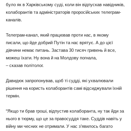
було як в Харківському суді, коли він відпускав навідників,
колаборантів та адміністраторів проросійських телеграм-
каналів.
Телеграм-канал, який працював проти нас, в якому
писали, що йде добрий Путін та нас врятує. А до цієї
дівчини немає питань. Застава 30 тисяч гривень й все,
можеш їхати. Ну вона й на Молдову погнала,
– сказав політолог.
Давидюк запропонував, щоб ті судді, які ухвалювали
рішення на користь колаборантів самі відсиджували їхній
термін.
“Якщо ти брав гроші, відпустив колаборанта, ну так йди за
нього в тюрму, що це за правосуддя таке. Суддів навіть у
війну ми чесних не отримали. У нас з’явилось багато