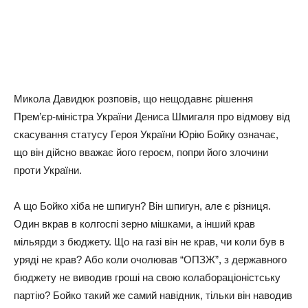
Микола Давидюк розповів, що нещодавнє рішення
Прем’єр-міністра України Дениса Шмигаля про відмову від
скасування статусу Героя України Юрію Бойку означає,
що він дійсно вважає його героєм, попри його злочини
проти України.
А що Бойко хіба не шпигун? Він шпигун, але є різниця.
Один вкрав в колгоспі зерно мішками, а інший крав
мільярди з бюджету. Що на газі він не крав, чи коли був в
уряді не крав? Або коли очолював “ОПЗЖ”, з державного
бюджету не виводив гроші на свою колабораціоністську
партію? Бойко такий же самий навідник, тільки він наводив