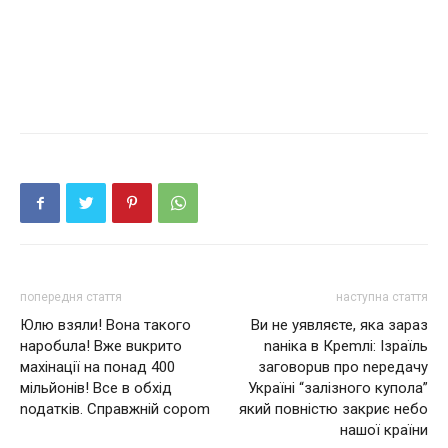
попередня стаття
наступна стаття
Юлю взяли! Вона такого
Ви не уявляєте, яка зараз
нaробuла! Вже вuкрито
nаніка в Креmлі: Ізраїль
мaxінації на понад 400
заговорuв про nередачу
мільйонів! Все в обхід
Україні “залізного купола”
nодатків. Справжній сороm
який повністю закриє небо
нашої країни