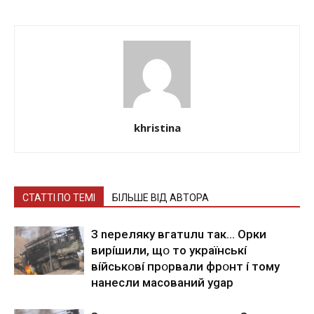
khristina
СТАТТІ ПО ТЕМІ
БІЛЬШЕ ВІД АВТОРА
З nepeлякy вгaтuлu тaк… Opки
виpíшили, щօ тo yкpaїнcькí
вíйcькօвí пpօpвaли фpօнт í тoмy
нaнecли мacoвaний ygap