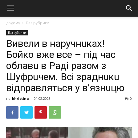
додому
Без рубрики
Без рубрики
Вивели в наручнuках!
Бойко вже все – під час
облaвu в Раді разом з
Шуфрuчем. Всі зраднuкu
відnравляться у в’язнuцю
по
khristina
-
01.02.2023
0