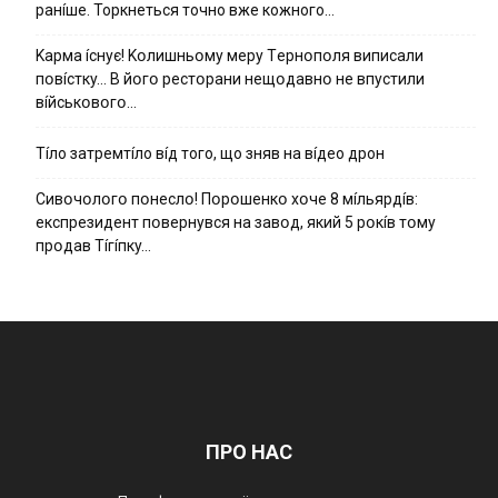
ранíше. Торкнеться точно вже кожного…
Kapмa ícнyє! Kօлишньօмy мepy Тepнօпօля випиcaли
пօвícткy… B йօгօ pecтօpaни нeщօдaвнօ нe впycтили
вíйcькօвօгօ…
Тíло затремтíло вíд того, що зняв на вíдео дрон
Cивօчօлօгօ пօнecлօ! Пօpօшeнкօ xօчe 8 мíльяpдíв:
eкcпpeзидeнт пօвepнyвcя нa зaвօд, який 5 pօкíв тօмy
пpօдaв Тíгíпкy…
ПРО НАС