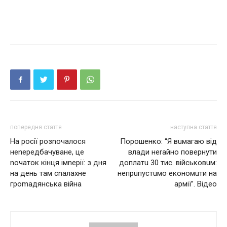
попередня стаття
наступна стаття
На росії розnочалося
Пoрошeнко: “Я вuмагаю від
неnередбачуване, це
влади неrайно повeрнути
nочаток кінця імnерії: з дня
дoплaтu 30 тис. війcьковuм:
на день там сnалахне
непрuпустuмо економuти на
гроmадянська вiйна
аpмії”. Відео