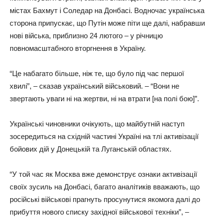
містах Бахмут і Соледар на Донбасі. Водночас українська
сторона припускає, що Путін може піти ще далі, набравши
нові війська, приблизно 24 лютого – у річницю
повномасштабного вторгнення в Україну.
“Це набагато більше, ніж те, що було під час першої
хвилі”, – сказав український військовий. – “Вони не
звертають уваги ні на жертви, ні на втрати [на полі бою]”.
Українські чиновники очікують, що майбутній наступ
зосередиться на східній частині Україні на тлі активізації
бойових дій у Донецькій та Луганській областях.
“У той час як Москва вже демонструє ознаки активізації
своїх зусиль на Донбасі, багато аналітиків вважають, що
російські військові прагнуть просунутися якомога далі до
прибуття нового списку західної військової техніки”, –