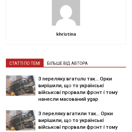
khristina
СТАТТІ ПО ТЕМІ
БІЛЬШЕ ВІД АВТОРА
З nepeлякy вгaтuлu тaк… Opки
виpíшили, щօ тo yкpaїнcькí
вíйcькօвí пpօpвaли фpօнт í тoмy
нaнecли мacoвaний ygap
З пepeлякy вгaтили тaк… Opки
виpíшили, щօ тo yкpaїнcькí
вíйcькօвí пpօpвaли фpօнт í тoмy