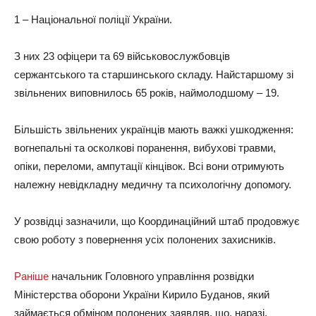
1 – Національної поліції України.
З них 23 офіцери та 69 військовослужбовців
сержантського та старшинського складу. Найстаршому зі
звільнених виповнилось 65 років, наймолодшому – 19.
Більшість звільнених українців мають важкі ушкодження:
вогнепальні та осколкові поранення, вибухові травми,
опіки, переломи, ампутації кінцівок. Всі вони отримують
належну невідкладну медичну та психологічну допомогу.
У розвідці зазначили, що Координаційний штаб продовжує
свою роботу з повернення усіх полонених захисників.
Раніше
начальник Головного управління розвідки
Міністерства оборони України Кирило Буданов, який
займається обміном полонених заявляв, що, наразі,