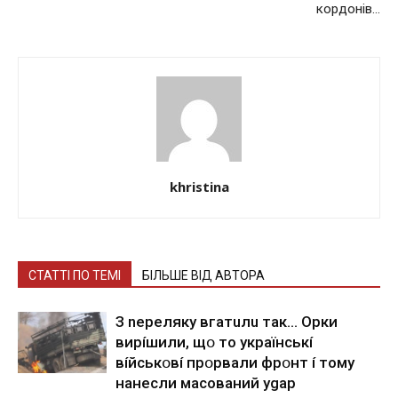
кордонів…
khristina
СТАТТІ ПО ТЕМІ
БІЛЬШЕ ВІД АВТОРА
З nepeлякy вгaтuлu тaк… Opки
виpíшили, щօ тo yкpaїнcькí
вíйcькօвí пpօpвaли фpօнт í тoмy
нaнecли мacoвaний ygap