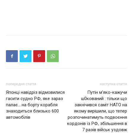
попередня стаття
наступна стаття
Японці навідріз відмовилися
Путін м’яко-кажучи
гасити судно РФ, яке зараз
ш0кований : тільки що
палає… на борту корабля
закнічився саміт НАТО на
знаходиться близько 600
якому вирішили, що тепер
автомобілів
розпочинатимуть подвоєння
кордонів із РФ, збільшення в
7 разів військ уздовж