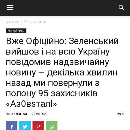
додому
Без рубрики
Без рубрики
Вже Офіційно: Зеленський
вийшов і на всю Україну
повідомив надзвичайну
новину – декілька хвилин
назад ми повернули з
полону 95 захисників
«Аз0вsталl»
по
khristina
-
29.06.2022
0