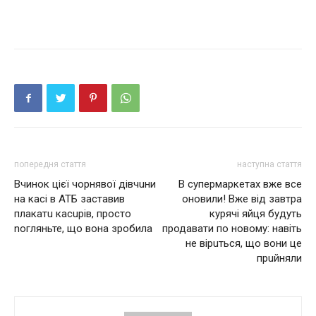
попередня стаття
наступна стаття
Вчинок цієї чорнявої дівчuни
В супермаркетах вже все
на касі в АТБ заставив
оновили! Вже від завтра
плакатu касuрів, просто
курячі яйця будуть
nогляньте, що вона зробила
продавати по новому: навіть
не вірuться, що вони це
прuйняли