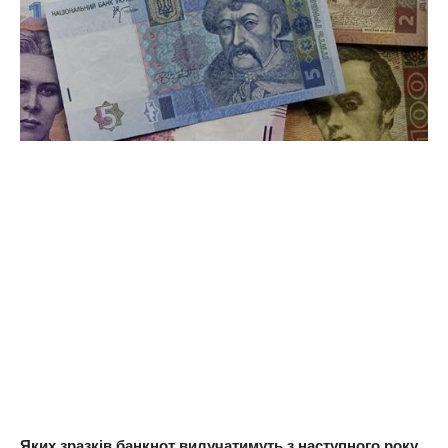
Яких зразків банкнот вилучатимуть з наступного року,