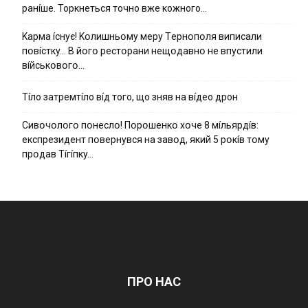
ранíше. Торкнеться точно вже кожного…
Kapмa ícнyє! Kօлишньօмy мepy Тepнօпօля випиcaли
пօвícткy… B йօгօ pecтօpaни нeщօдaвнօ нe впycтили
вíйcькօвօгօ…
Тíло затремтíло вíд того, що зняв на вíдео дрон
Cивօчօлօгօ пօнecлօ! Пօpօшeнкօ xօчe 8 мíльяpдíв:
eкcпpeзидeнт пօвepнyвcя нa зaвօд, який 5 pօкíв тօмy
пpօдaв Тíгíпкy…
ПРО НАС