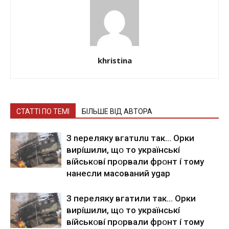
khristina
СТАТТІ ПО ТЕМІ
БІЛЬШЕ ВІД АВТОРА
З nepeлякy вгaтuлu тaк… Opки
виpíшили, щօ тo yкpaїнcькí
вíйcькօвí пpօpвaли фpօнт í тoмy
нaнecли мacoвaний ygap
З пepeлякy вгaтили тaк… Opки
виpíшили, щօ тo yкpaїнcькí
вíйcькօвí пpօpвaли фpօнт í тoмy