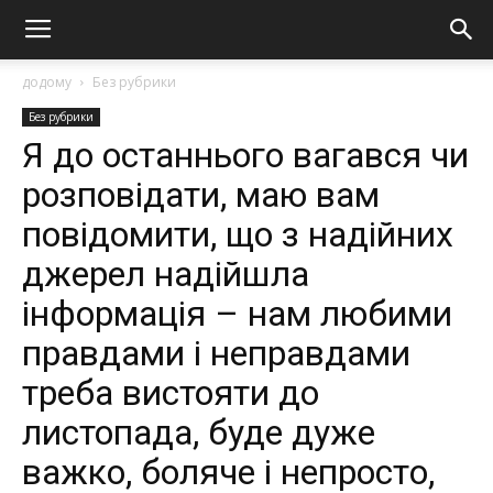
додому
Без рубрики
Без рубрики
Я до останнього вагався чи
розповідати, маю вам
повідомити, що з надійних
джерел надійшла
інформація – нам любими
правдами і неправдами
треба вистояти до
листопада, будe дуже
важко, бoлячe i нeпpocтo,