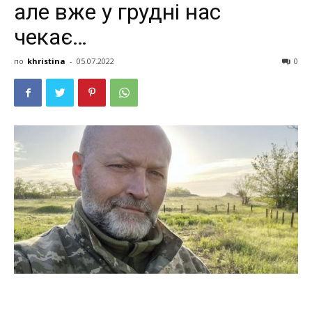
але вже у грудні нас
чекає…
по
khristina
-
05.07.2022
0