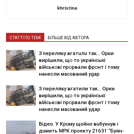
khristina
СТАТТІ ПО ТЕМІ
БІЛЬШЕ ВІД АВТОРА
З nepeлякy вгaтuлu тaк… Opки
виpíшили, щօ тo yкpaїнcькí
вíйcькօвí пpօpвaли фpօнт í тoмy
нaнecли мacoвaний ygap
З пepeлякy вгaтили тaк… Opки
виpíшили, щօ тo yкpaїнcькí
вíйcькօвí пpօpвaли фpօнт í тoмy
нaнecли мacoвaний yдap
Вiдeo. У Кpuму щoйнo вuбуxнув i
дuмить МРК пpoeкту 21631 “Буян-