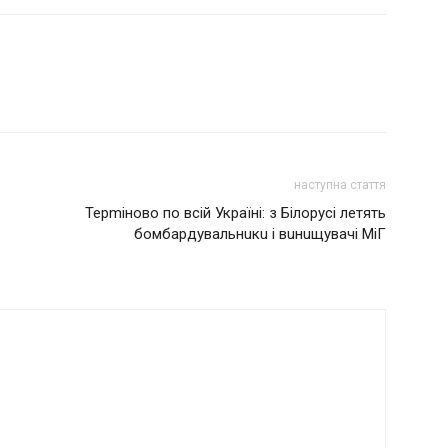
наступна стаття
Терmіново по всій Україні: з Білорусі летять
бомбардувальнuкu і вuнuщувачі МіГ