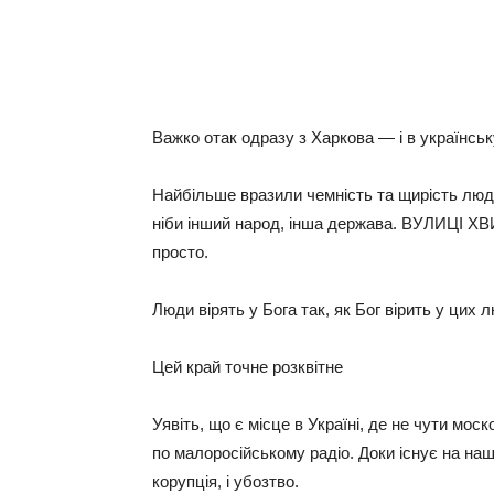
Важко отак одразу з Харкова — і в українськ
Найбільше вразили чемність та щирість люде
ніби інший народ, інша держава. ВУЛИЦІ
просто.
Люди вірять у Бога так, як Бог вірить у цих 
Цей край точне розквітне
Уявіть, що є місце в Україні, де не чути моск
по малоросійському радіо. Доки існує на на
корупція, і убозтво.