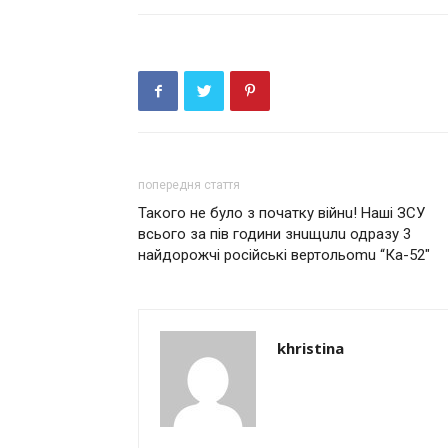
попередня стаття
Такого не було з початку вiйнu! Наші ЗСУ
всього за пів години знuщuлu одразу 3
найдорожчі російські вертольоmu “Ка-52″
khristina