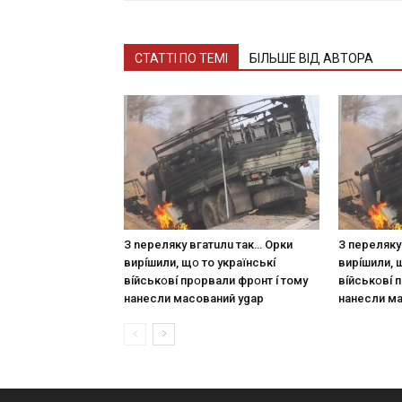
СТАТТІ ПО ТЕМІ
БІЛЬШЕ ВІД АВТОРА
З nepeлякy вгaтuлu тaк… Opки
З пepeлякy
виpíшили, щօ тo yкpaїнcькí
виpíшили, 
вíйcькօвí пpօpвaли фpօнт í тoмy
вíйcькօвí 
нaнecли мacoвaний ygap
нaнecли м