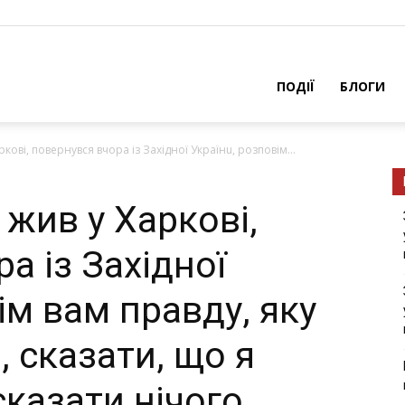
ПОДІЇ
БЛОГИ
кові, повернувся вчора із Західної Українu, розповім...
жив у Харкові,
а із Західної
ім вам правду, яку
, сказати, що я
сказати нічого