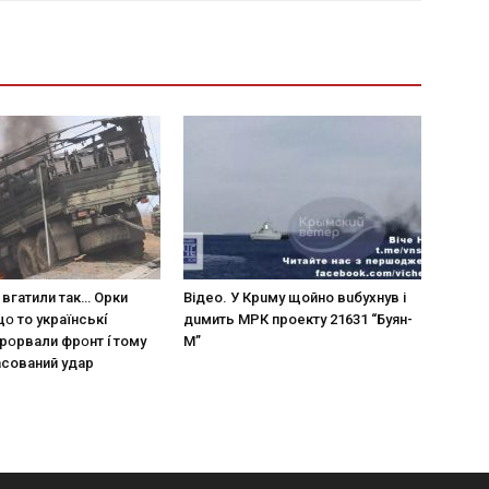
 вгaтили тaк… Opки
Вiдeo. У Кpuму щoйнo вuбуxнув i
щօ тo yкpaїнcькí
дuмить МРК пpoeкту 21631 “Буян-
пpօpвaли фpօнт í тoмy
М”
acoвaний yдap