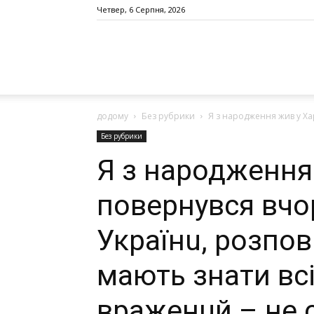
Четвер, 6 Серпня, 2026
додому
Без рубрики
Я з народження жив у Хар
Без рубрики
Я з народження 
повернувся вчор
Українu, розпов
мають знати всі
враженuй – не 