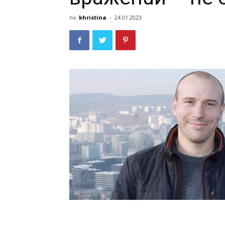
по
khristina
-
24.01.2023