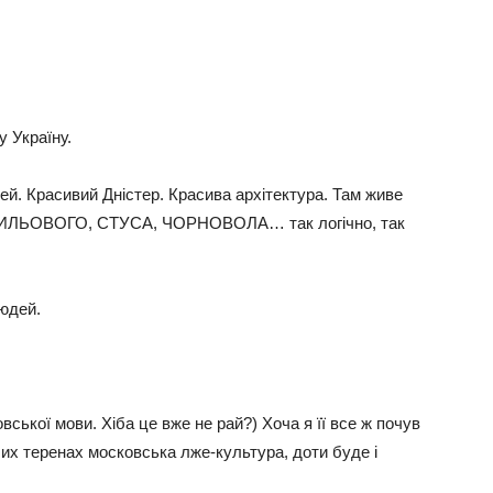
у Україну.
й. Красивий Дністер. Красива архітектура. Там живе
 ХВИЛЬОВОГО, СТУСА, ЧОРНОВОЛА… так логічно, так
людей.
овської мови. Хіба це вже не рай?) Хоча я її все ж почув
ших теренах московська лже-культура, доти буде і