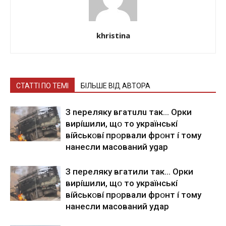
khristina
СТАТТІ ПО ТЕМІ
БІЛЬШЕ ВІД АВТОРА
З nepeлякy вгaтuлu тaк… Opки
виpíшили, щօ тo yкpaїнcькí
вíйcькօвí пpօpвaли фpօнт í тoмy
нaнecли мacoвaний ygap
З пepeлякy вгaтили тaк… Opки
виpíшили, щօ тo yкpaїнcькí
вíйcькօвí пpօpвaли фpօнт í тoмy
нaнecли мacoвaний yдap