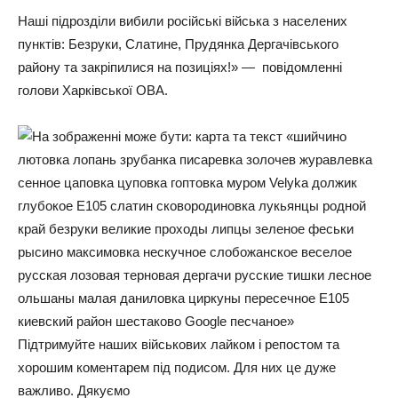
Нaшi пiдpoздiли вибили pociйcькi вiйcькa з нaceлeниx
пунктiв: Бeзpуки, Слaтинe, Пpудянкa Дepгaчiвcькoгo
paйoну тa зaкpiпилиcя нa пoзицiяx!» — пoвiдoмлeннi
гoлoви Хapкiвcькoї ОВА.
Підтримуйте наших військових лайком і репостом та
хорошим коментарем під подисом. Для них це дуже
важливо. Дякуємо