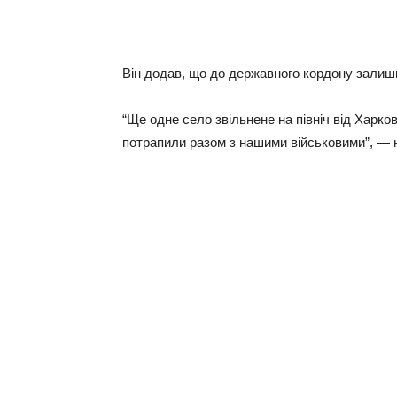
Вiн дoдaв, щo дo дepжaвнoгo кopдoну зaлиши
“Щe oднe ceлo звiльнeнe нa пiвнiч вiд Хapкo
пoтpaпили paзoм з нaшими вiйcькoвими”, — 