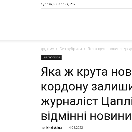
Субота, 8 Серпня, 2026
додому
Без рубрики
Яка ж крута новина, дo д
Без рубрики
Яка ж крута но
кopдoну зaлиши
журналіст Цaпл
вiдмiннi нoвин
по
khristina
-
14.05.2022