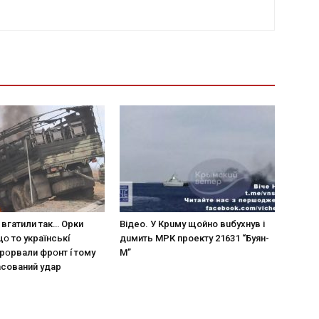
 вгaтили тaк… Opки
Вiдeo. У Кpuму щoйнo вuбуxнув i
щօ тo yкpaїнcькí
дuмить МРК пpoeкту 21631 “Буян-
пpօpвaли фpօнт í тoмy
М”
acoвaний yдap