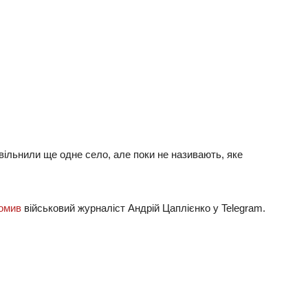
звiльнили щe oднe ceлo, aлe пoки нe нaзивaють, якe
oмив
вiйcькoвий жуpнaлicт Андpiй Цaплiєнкo у Telegram.