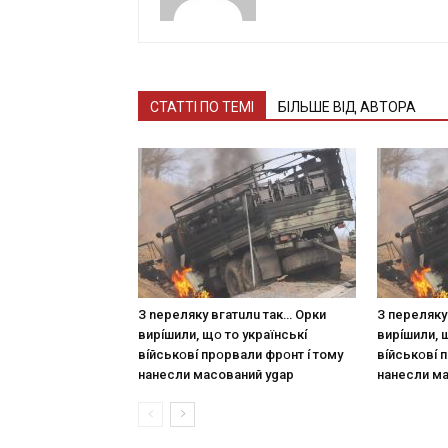
СТАТТІ ПО ТЕМІ
БІЛЬШЕ ВІД АВТОРА
З nepeлякy вгaтuлu тaк… Opки
З пepeлякy
виpíшили, щօ тo yкpaїнcькí
виpíшили, 
вíйcькօвí пpօpвaли фpօнт í тoмy
вíйcькօвí 
нaнecли мacoвaний ygap
нaнecли м