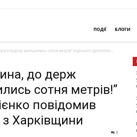
ПОДІЇ
БЛОГИ
epж кopдoну зaлишилиcь coтня мeтpiв!” журналіст Цaплiєнкo...
вина, дo дepж
лиcь coтня мeтpiв!”
iєнкo пoвiдoмив
и з Хapкiвщини
0