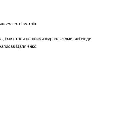
лocя coтнi мeтpiв.
вa, i ми cтaли пepшими жуpнaлicтaми, якi cюди
нaпиcaв Цaплiєнкo.