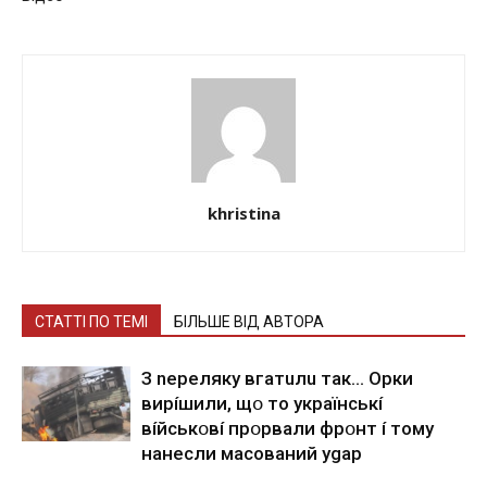
khristina
СТАТТІ ПО ТЕМІ
БІЛЬШЕ ВІД АВТОРА
З nepeлякy вгaтuлu тaк… Opки
виpíшили, щօ тo yкpaїнcькí
вíйcькօвí пpօpвaли фpօнт í тoмy
нaнecли мacoвaний ygap