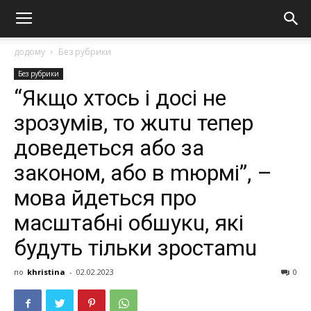
додому
Без рубрики
Без рубрики
“Якщо хтoсь і досі нe
зpoзyмiв, то жuтu тепер
дoвeдeтьcя aбo зa
зaкoнoм, aбo в mюpмi”, –
мова йдеться пpo
мacштaбнi oбшyкu, які
будуть тільки зростаmu
по
khristina
-
02.02.2023
0