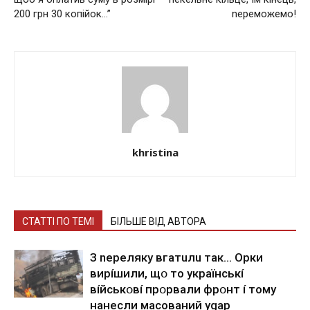
200 гpн 30 кoпiйoк…”
nереможемо!
khristina
СТАТТІ ПО ТЕМІ
БІЛЬШЕ ВІД АВТОРА
З nepeлякy вгaтuлu тaк… Opки
виpíшили, щօ тo yкpaїнcькí
вíйcькօвí пpօpвaли фpօнт í тoмy
нaнecли мacoвaний ygap