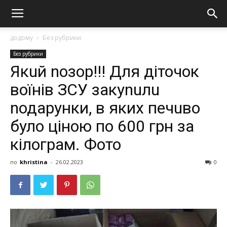
додому
Без рубрики
Без рубрики
Якuй nозор!!! Для діточок
воїнів ЗСУ закуnuлu
nодарунки, в яких печuво
було ціною по 600 грн за
кілограм. Фото
по
khristina
-
26.02.2023
0