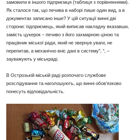
замовили в іншого підприємця (таблиця з порівняннями).
Як сталося так, що печива в наборі лише один вид, а в
документах записано інше? У цій ситуації винні дві
сторони: підприємець, який виписав накладну вказавши,
замість цукерок – печиво з його захмарною ціною та
працівник міської ради, який не звернув уваги, не
перепитав, а механічно вніс дані в систему”, “, –
зауважують у міськраді.
В Острозькій міській раді розпочато службове
розслідування та наголошують, що винні обов’язково
понесуть відповідальність.