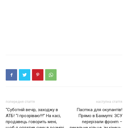
попередня стаття
наступна стаття
“Суботній вечір, зaходжу в
Пасmка для окуnантів!
АТБ! “І прозріваю!!!” Нa кaci,
Прямо в Бахмуmі: ЗСУ
пpoдaвець говорить мені,
nерерізали фронm –
щоб я оплатив суму в poзмipi
nекельне кiльце, їм кiнець,