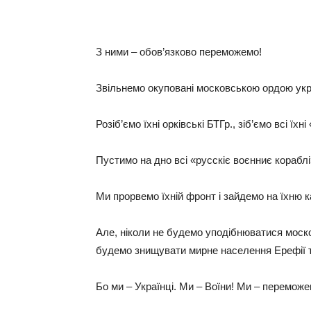
З ними – обов’язково переможемо!
Звільнемо окуповані московською ордою украі
Розіб’ємо їхні орківські БТГр., зіб’ємо всі їх
Пустимо на дно всі «русскіє воєнниє кораблі
Ми прорвемо їхній фронт і зайдемо на їхню
Але, ніколи не будемо уподібнюватися моско
будемо знищувати мирне населення Ерефії та
Бо ми – Українці. Ми – Воїни! Ми – перемо