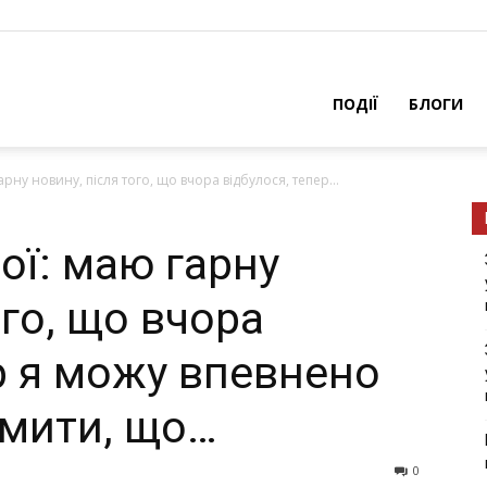
ПОДІЇ
БЛОГИ
рну новину, після того, що вчора відбулося, тепер...
ої: маю гарну
ого, що вчора
р я можу впевнено
омити, що…
0