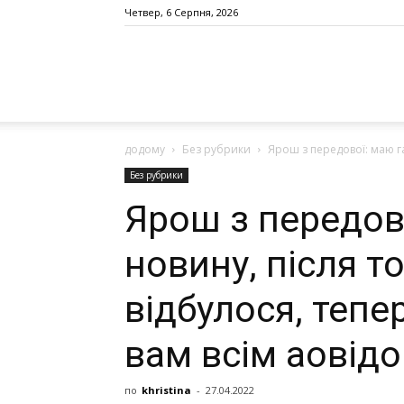
Четвер, 6 Серпня, 2026
додому
Без рубрики
Ярош з передової: маю га
Без рубрики
Ярош з передов
новину, після т
відбулося, тепе
вам всім аовід
по
khristina
-
27.04.2022