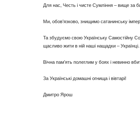
Для нас, Честь і чисте Сумління – вище за б
Ми, обов’язково, знищимо сатанинську імпе
Та збудуємо свою Українську Самостійну Со
щасливо жити в ній наші нащадки – Українці.
Вічна пам’ять полеглим у боях і невинно вб
За Українські домашні огнища і вівтарі!
Дмитро Ярош