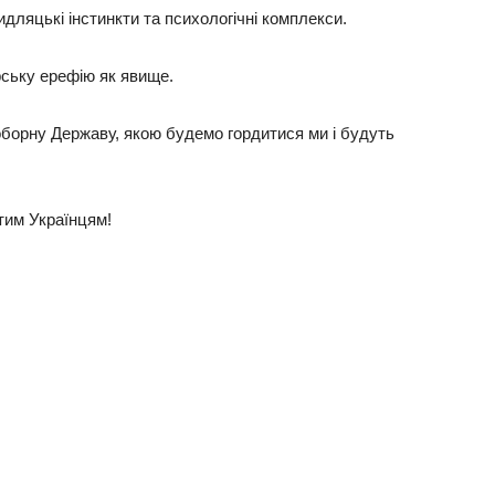
идляцькі інстинкти та психологічні комплекси.
рську ерефію як явище.
борну Державу, якою будемо гордитися ми і будуть
итим Українцям!