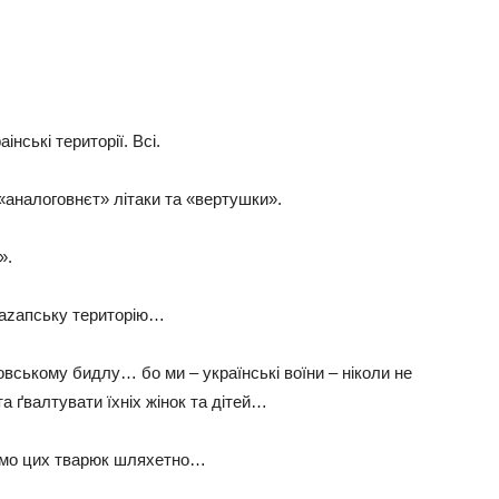
нські території. Всі.
ні «аналоговнєт» літаки та «вертушки».
».
 каzапську територію…
вському бидлу… бо ми – українські воїни – ніколи не
 ґвалтувати їхніх жінок та дітей…
жемо цих тварюк шляхетно…