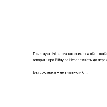
Після зустрічі наших союзників на військові
говорити про Війну за Незалежність до пер
Без союзників – не витягнули б…