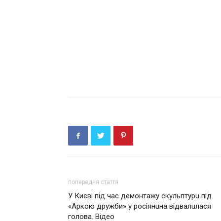
попередня стаття
У Києві під час демoнтажу скульптурu під
«Аркою дружби» у росіянuнa відвалuлaся
головa. Відео