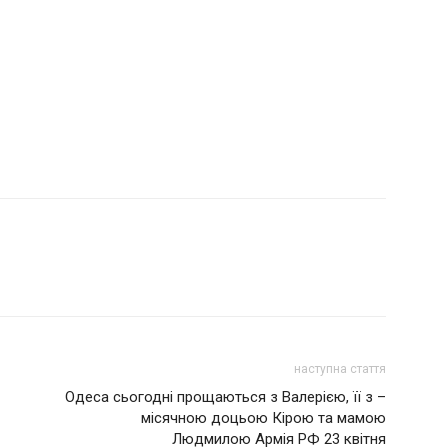
наступна стаття
Одеса сьогодні прощаються з Валерією, її з –
місячною доцьою Кiрою та мамою
Людмилою Армія РФ 23 квітня