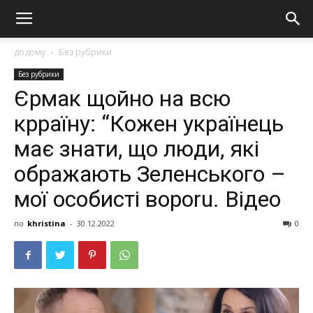
додому
Без рубрики
Без рубрики
Єрмак щойно на всю
крраїну: “Кожен українець
має знати, що люди, які
обрaжaють Зеленського –
мої особисті вороru. Відео
по
khristina
-
30.12.2022
0