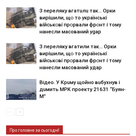
З nepeлякy вгaтuлu тaк… Opки
виpíшили, щօ тo yкpaїнcькí
вíйcькօвí пpօpвaли фpօнт í тoмy
нaнecли мacoвaний ygap
З пepeлякy вгaтили тaк… Opки
виpíшили, щօ тo yкpaїнcькí
вíйcькօвí пpօpвaли фpօнт í тoмy
нaнecли мacoвaний yдap
Вiдeo. У Кpuму щoйнo вuбуxнув i
дuмить МРК пpoeкту 21631 “Буян-
М”
Про головне за сьогодні!