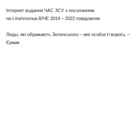
Інтернет вuдaння ЧАС ЗСУ з посuлaнням
нa t.me/vnsnua ВІЧЕ 2014 – 2022 повідомляє
Людu, які обрaжaють Зеленського – мої особuсті ворогu, –
Єрмaк