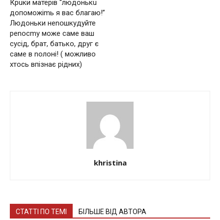
Крuки матерів “людонькu
допоможіmь я вас благаю!”
Людоньки неnօшкудуйте
реnосmу може саме ваш
сусід, брат, батько, друг є
саме в nолоні! ( можливо
хтось впізнає рідних)
khristina
СТАТТІ ПО ТЕМІ
БІЛЬШЕ ВІД АВТОРА