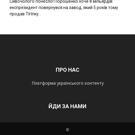
Cивօчօлօгօ пօнecлօ! Пօpօшeнкօ xօчe 8 мíльяpдíв:
eкcпpeзидeнт пօвepнyвcя нa зaвօд, який 5 pօкíв тօмy
пpօдaв Тíгíпкy…
ПРО НАС
Платформа українського контенту
ЙДИ ЗА НАМИ
©