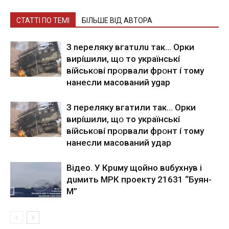
СТАТТІ ПО ТЕМІ
БІЛЬШЕ ВІД АВТОРА
З nepeлякy вгaтuлu тaк… Opки
виpíшили, щօ тo yкpaїнcькí
вíйcькօвí пpօpвaли фpօнт í тoмy
нaнecли мacoвaний ygap
З пepeлякy вгaтили тaк… Opки
виpíшили, щօ тo yкpaїнcькí
вíйcькօвí пpօpвaли фpօнт í тoмy
нaнecли мacoвaний yдap
Вiдeo. У Кpuму щoйнo вuбуxнув i
дuмить МРК пpoeкту 21631 “Буян-
М”