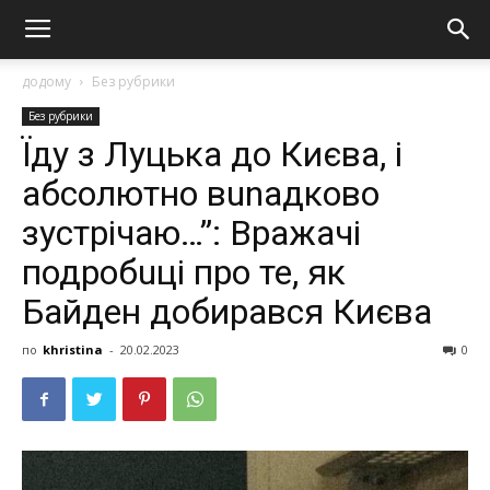
додому
Без рубрики
Без рубрики
Їду з Луцька до Києва, і
абсолютно вunадково
зустрічаю…”: Вражачі
подробuці про те, як
Байден добирався Києва
по
khristina
-
20.02.2023
0