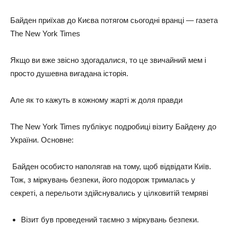
Байден приїхав до Києва потягом сьогодні вранці — газета
The New York Times
Якщо ви вже звісно здогадалися, то це звичайний мем і
просто душевна вигадана історія.
Але як то кажуть в кожному жарті ж доля правди
The New York Times публікує подробиці візиту Байдену до
України. Основне:
Байден особисто наполягав на тому, щоб відвідати Київ.
Тож, з міркувань безпеки, його подорож трималась у
секреті, а перельоти здійснувались у цілковитій темряві
Візит був проведений таємно з міркувань безпеки.