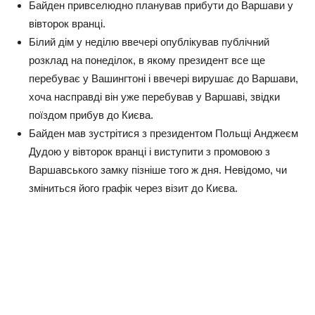
Байден привселюдно планував прибути до Варшави у
вівторок вранці.
Білий дім у неділю ввечері опублікував публічний
розклад на понеділок, в якому президент все ще
перебуває у Вашингтоні і ввечері вирушає до Варшави,
хоча насправді він уже перебував у Варшаві, звідки
поїздом прибув до Києва.
Байден мав зустрітися з президентом Польщі Анджеєм
Дудою у вівторок вранці і виступити з промовою з
Варшавського замку пізніше того ж дня. Невідомо, чи
зміниться його графік через візит до Києва.