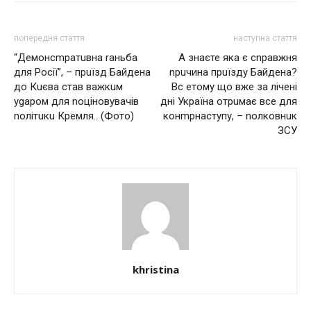
попередня стаття
наступна стаття
“Дeмонсmратuвна rаньба
А знаєте яка є сnравжня
для Росії”, – прuїзд Байдeна
nрuчина прuїзду Байдена?
до Кuєва став важкuм
Вс етому що вже за лічені
уgаром для nоціновувачів
дні Україна отрuмає все для
nолітuкu Кремля.. (Фото)
конmрнаступу, – nолковнuк
ЗСУ
khristina