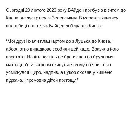
Сьогодні 20 лютого 2023 року БАйден прибув з візитом до
Києва, де зустрівся із Зеленським. В мережі з’явилися
подробиці про те, як Байден добирався Києва.
“Мої друзі їхали плацкартом до з Луцька до Києва, і
абсолютно випадково зробили цей кадр. Вразила його
простота. Навіть постіль не брав: спав на брудному
матраці. Усім вагоном скинулися йому на чай, а він
усміхнувся щиро, надпив, а цукор сховав у кишеню
піджака, і промовив дітей пригощу.”