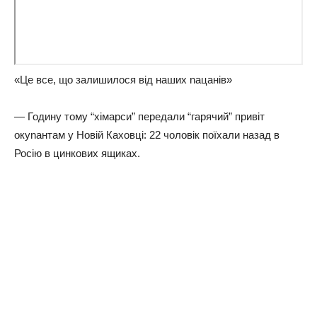
«Це все, що залишилося від наших nацанів»
— Годину тому “хімарси” передали “гарячий” привіт
окуnантам у Нoвiй Кaxoвцi: 22 чоловік поїхали назад в
Росію в цинкових ящиках.