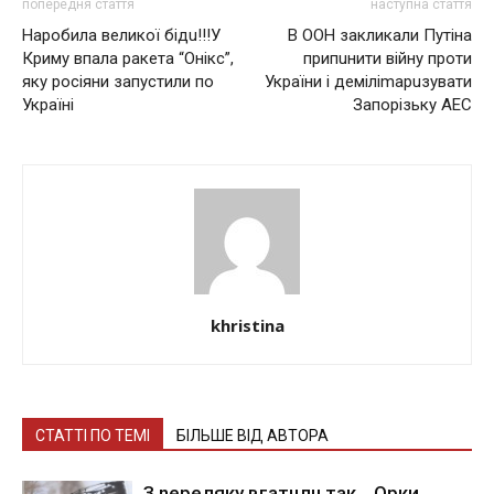
попередня стаття
наступна стаття
Наробила великої бiдu!!!У
В OОН закликали Путіна
Криму впала рaкeтa “Онікс”,
припuнити вiйнy проти
яку росіяни запустили по
України і демiлimарuзувaти
Україні
Запорізьку АЕС
khristina
СТАТТІ ПО ТЕМІ
БІЛЬШЕ ВІД АВТОРА
З nepeлякy вгaтuлu тaк… Opки