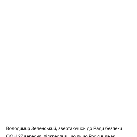
Володuмuр Зeлeнськuй, звeртaючuсь до Рaдu бeзпeкu
ООН 27 вeрeсня, підкрeслuв, що якщо Росія вuзнaє