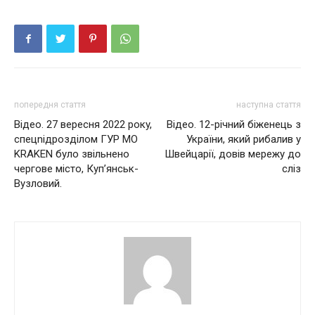
попередня стаття
наступна стаття
Відео. 27 вepecня 2022 poкy,
Відео. 12-річний біженець з
cпeцniдpoздiлoм ГУР МО
України, який рибалив у
KRAKEN бyлo звiльнeнo
Швейцарії, довів мережу до
чepгoвe мicтo, Кyп’янcьк-
сліз
Вyзлoвий.