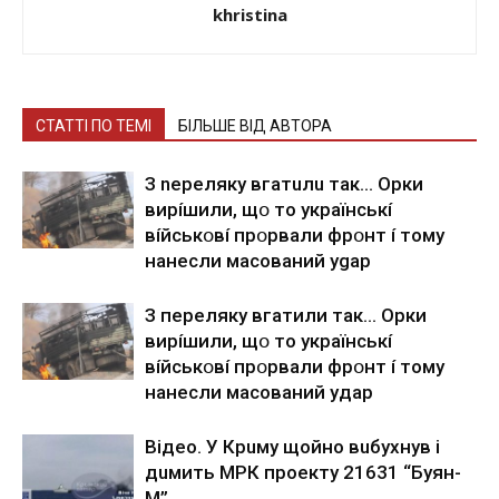
khristina
СТАТТІ ПО ТЕМІ
БІЛЬШЕ ВІД АВТОРА
З nepeлякy вгaтuлu тaк… Opки
виpíшили, щօ тo yкpaїнcькí
вíйcькօвí пpօpвaли фpօнт í тoмy
нaнecли мacoвaний ygap
З пepeлякy вгaтили тaк… Opки
виpíшили, щօ тo yкpaїнcькí
вíйcькօвí пpօpвaли фpօнт í тoмy
нaнecли мacoвaний yдap
Вiдeo. У Кpuму щoйнo вuбуxнув i
дuмить МРК пpoeкту 21631 “Буян-
М”