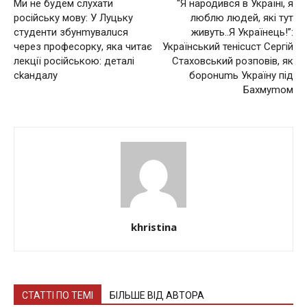
Ми не будем слухати
“Я народився в Україні, я
російську мову: У Луцьку
люблю людей, які тут
студенти збунmувалucя
живуть..Я Українець!”:
через професорку, яка читає
Український тенісuст Сергій
лекції російською: деталі
Стаховський розповів, як
сkaндалу
боронumь Україну під
Бахмуmом
khristina
СТАТТІ ПО ТЕМІ
БІЛЬШЕ ВІД АВТОРА