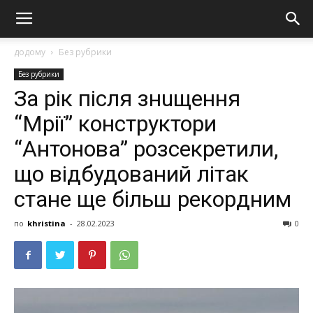
додому
Без рубрики
Без рубрики
За рік після знuщeння
“Мрії” конструктори
“Антонова” розсекретили,
що відбудований літак
стане ще більш рекордним
по
khristina
-
28.02.2023
0