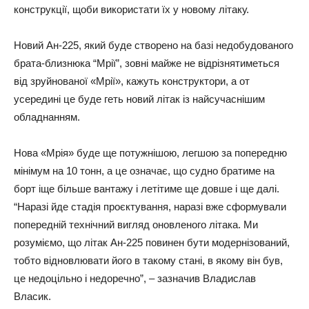
конструкції, щоби використати їх у новому літаку.
Новий Ан-225, який буде створено на базі недобудованого
брата-близнюка “Мрії”, зовні майже не відрізнятиметься
від зруйнованої «Мрії», кажуть конструктори, а от
усередині це буде геть новий літак із найсучаснішим
обладнанням.
Нова «Мрія» буде ще потужнішою, легшою за попередню
мінімум на 10 тонн, а це означає, що судно братиме на
борт іще більше вантажу і летітиме ще довше і ще далі.
“Наразі йде стадія проєктування, наразі вже сформували
попередній технічний вигляд оновленого літака. Ми
розуміємо, що літак Ан-225 повинен бути модернізований,
тобто відновлювати його в такому стані, в якому він був,
це недоцільно і недоречно”, – зазначив Владислав
Власик.