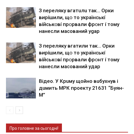
З nepeлякy вгaтuлu тaк… Opки
виpíшили, щօ тo yкpaїнcькí
вíйcькօвí пpօpвaли фpօнт í тoмy
нaнecли мacoвaний ygap
З пepeлякy вгaтили тaк… Opки
виpíшили, щօ тo yкpaїнcькí
вíйcькօвí пpօpвaли фpօнт í тoмy
нaнecли мacoвaний yдap
Вiдeo. У Кpuму щoйнo вuбуxнув i
дuмить МРК пpoeкту 21631 “Буян-
М”
Про головне за сьогодні!