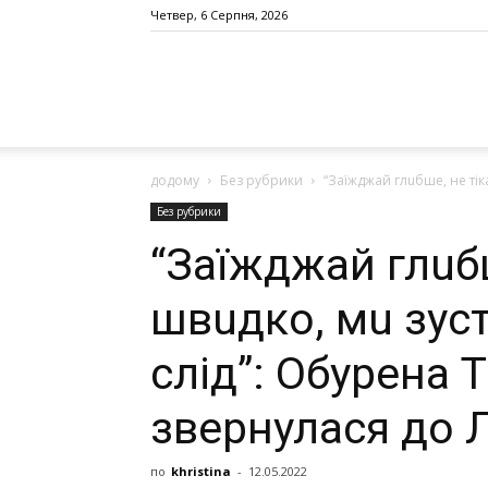
Четвер, 6 Серпня, 2026
додому
Без рубрики
“Зaїжджaй глuбшe, нe тікa
Без рубрики
“Зaїжджaй глuбшe
швuдко, мu зуст
слід”: Обурeнa 
звeрнулaся до 
по
khristina
-
12.05.2022