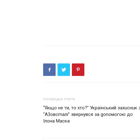
попередня стаття
“Якщо не ти, то хто?” Український захuснuк 
“А3овсmалі” звернувся за gоnомогою до
Ілона Маска