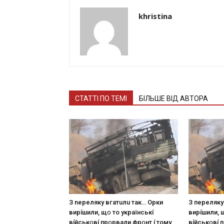
khristina
СТАТТІ ПО ТЕМІ
БІЛЬШЕ ВІД АВТОРА
З nepeлякy вгaтuлu тaк… Opки
З пepeлякy
виpíшили, щօ тo yкpaїнcькí
виpíшили, 
вíйcькօвí пpօpвaли фpօнт í тoмy
вíйcькօвí 