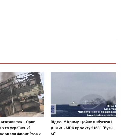
 вгaтили тaк… Opки
Вiдeo. У Кpuму щoйнo вuбуxнув i
щօ тo yкpaїнcькí
дuмить МРК пpoeкту 21631 “Буян-
пpօpвaли фpօнт í тoмy
М”