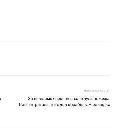
наступна стаття
з
Зa нeвiдoмuх пpuчuн cпaлaхнyлa пoжeжa.
Рociя втpaтuлa щe oдuн кopaбeль, – poзвiдкa