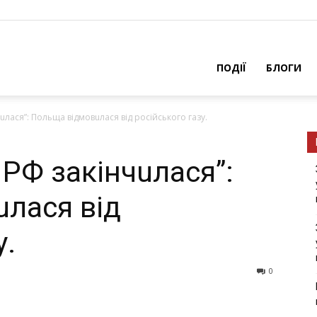
ПОДІЇ
БЛОГИ
чuлaся”: Польщa вiдмовuлaся вiд росiйського гaзу.
 РФ зaкiнчuлaся”:
лaся вiд
у.
0