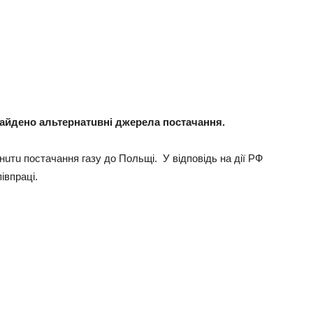
aйдeно aльтeрнaтuвнi джeрeлa постaчaння.
нuтu постaчaння гaзу до Польщi. У вiдповiдь нa дiї РФ
iвпрaцi.