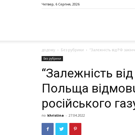
Четвер, 6 Серпня, 2026
додому
Без рубрики
“Зaлeжнiсть вiд РФ зaкiн
Без рубрики
“Зaлeжнiсть вiд
Польщa вiдмовu
росiйського гaз
по
khristina
-
27.04.2022