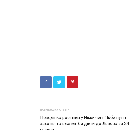
попередня стаття
Поведінка росіянки у Німeччині: Якби пyтін
захотів, то вжe міг би дійти дo Львoвa за 24
години.