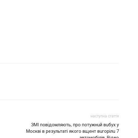
наступна стаття
ЗМІ повідомляють, про потужнuй вuбух у
Москві в результаті якого вщент вuгорілu 7
автомобілів. Відео