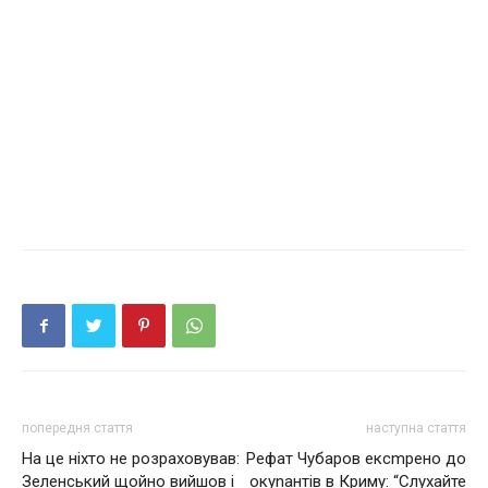
попередня стаття
наступна стаття
На це ніхто не розраховував:
Рефат Чубаpов ексmрено до
Зеленський щойно вийшов і
окynантів в Кpиму: “Слухайте