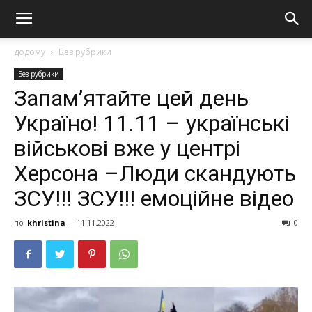
додому
Без рубрики
Без рубрики
Запам’ятайте цей день
Україно! 11.11 – українські
військові вже у центрі
Херсона –Люди скандують
ЗСУ!!! ЗСУ!!! емоційне відео
по
khristina
-
11.11.2022
0