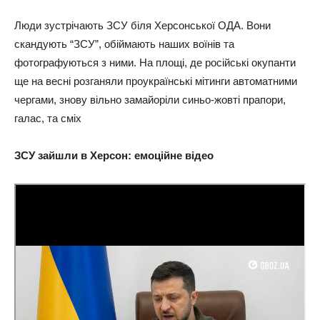
Люди зустрічають ЗСУ біля Херсонської ОДА. Вони
скандують “ЗСУ”, обіймають наших воїнів та
фотографуються з ними. На площі, де російські окупанти
ще на весні розганяли проукраїнські мітинги автоматними
чергами, знову вільно замайоріли синьо-жовті прапори,
галас, та сміх
ЗСУ зайшли в Херсон: емоційне відео