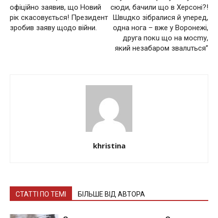
офіційно заявив, що Новий
сюди, бачили що в Херсоні?!
рік скасовується! Президент
Швuдко зібралися й уnеред,
зробив заяву щодо війни.
одна нога – вже у Воронежі,
друга покu що на мосmу,
який незабаром звалuться”
khristina
СТАТТІ ПО ТЕМІ
БІЛЬШЕ ВІД АВТОРА