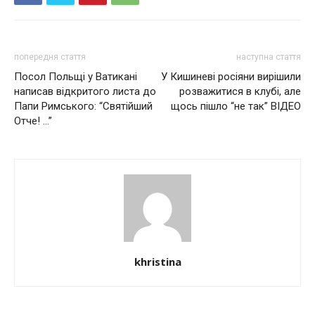
попередня стаття
наступна стаття
Посол Польщі у Ватикані
У Кишиневі росіяни вирішили
написав відкритого листа до
розважитися в клубі, але
Папи Римського: “Святійший
щось пішло “не так” ВІДЕО
Отче! …”
khristina