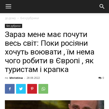
додому
Без рубрики
Без рубрики
Зараз мене має почути
весь світ: Поки росіяни
хочуть воювати , ïм нема
чого робити в Європі , як
туристам і крапка
по
khristina
-
28.08.2022
0