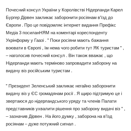
Почесний консул України у Королівстві Нідерланди Карел
Бургер Дірвен закликає заборонити росіянам в’їзд до
Європи . Про це повідомляє інтернет видання Префікс
Медіа 3 посиланНЯМ на коментарі кореспонденту
Укрінформу у Гаазі . ” Поки росіяни мають бажання
воювати в Європі , їм нема чого робити тут ЯК туристам ” ,
– наголосив почесний консул . Він також вважає , що
Нідерланди мають терміново запровадити заборону на
видачу віз російським туристам .
” Президент Зеленський закликає негайно заборонити
видачу віз у ЄС громадянам росії . Я щиро підтримую це і
звертаюся до нідерландського уряду та членів Палати
представників ухвалити рішення про заборону видачі віз ” ,
– зазначив Дірвен . На його думку , заборона на в’їзд
росіянам – дуже потужний сигнал .