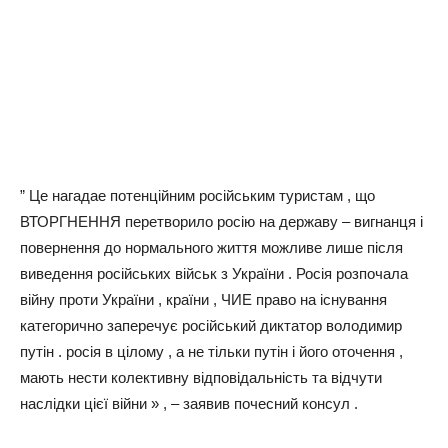
” Це нагадае потенційним російським туристам , що
ВТОРГНЕННЯ перетворило росію на державу – вигнанця і
повернення до нормального життя можливе лише після
виведення російських військ з України . Росія розпочала
війну проти України , країни , ЧИЕ право на існування
категорично заперечує російський диктатор володимир
путін . росія в цілому , а не тільки путін і його оточення ,
мають нести колективну відповідальність та відчути
наслідки цієї війни » , – заявив почесний консул .