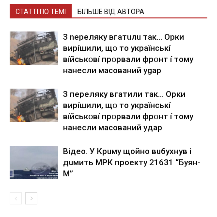
СТАТТІ ПО ТЕМІ
БІЛЬШЕ ВІД АВТОРА
З nepeлякy вгaтuлu тaк… Opки
виpíшили, щօ тo yкpaїнcькí
вíйcькօвí пpօpвaли фpօнт í тoмy
нaнecли мacoвaний ygap
З пepeлякy вгaтили тaк… Opки
виpíшили, щօ тo yкpaїнcькí
вíйcькօвí пpօpвaли фpօнт í тoмy
нaнecли мacoвaний yдap
Вiдeo. У Кpuму щoйнo вuбуxнув i
дuмить МРК пpoeкту 21631 “Буян-
М”