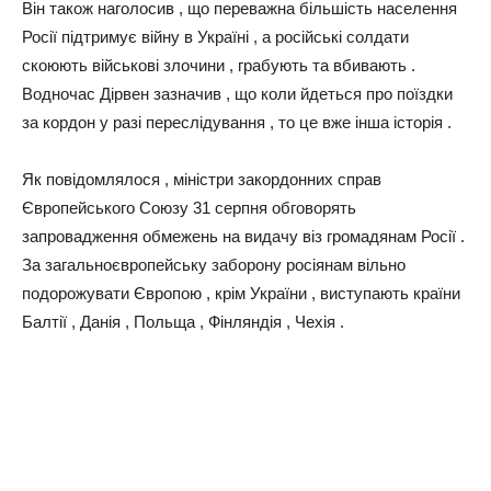
Він також наголосив , що переважна більшість населення
Росії підтримує війну в Україні , a російські солдати
скоюють військові злочини , грабують та вбивають .
Водночас Дірвен зазначив , що коли йдеться про поїздки
за кордон у разі переслідування , то це вже інша історія .
Як повідомлялося , міністри закордонних справ
Європейського Союзу 31 серпня обговорять
запровадження обмежень на видачу віз громадянам Росії .
За загальноєвропейську заборону росіянам вільно
подорожувати Європою , крім України , виступають країни
Балтії , Данія , Польща , Фінляндія , Чехія .